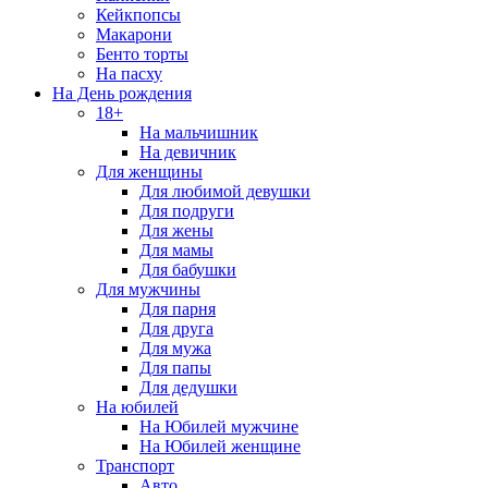
Кейкпопсы
Макарони
Бенто торты
На пасху
На День рождения
18+
На мальчишник
На девичник
Для женщины
Для любимой девушки
Для подруги
Для жены
Для мамы
Для бабушки
Для мужчины
Для парня
Для друга
Для мужа
Для папы
Для дедушки
На юбилей
На Юбилей мужчине
На Юбилей женщине
Транспорт
Авто