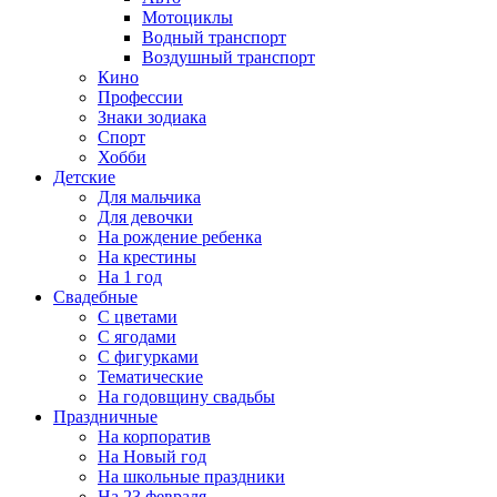
Мотоциклы
Водный транспорт
Воздушный транспорт
Кино
Профессии
Знаки зодиака
Спорт
Хобби
Детские
Для мальчика
Для девочки
На рождение ребенка
На крестины
На 1 год
Свадебные
С цветами
С ягодами
С фигурками
Тематические
На годовщину свадьбы
Праздничные
На корпоратив
На Новый год
На школьные праздники
На 23 февраля