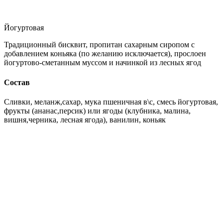
Йогуртовая
Традиционный бисквит, пропитан сахарным сиропом с
добавлением коньяка (по желанию исключается), прослоен
йогуртово-сметанным муссом и начинкой из лесных ягод
Состав
Сливки, меланж,сахар, мука пшеничная в\с, смесь йогуртовая,
фрукты (ананас,персик) или ягоды (клубника, малина,
вишня,черника, лесная ягода), ванилин, коньяк