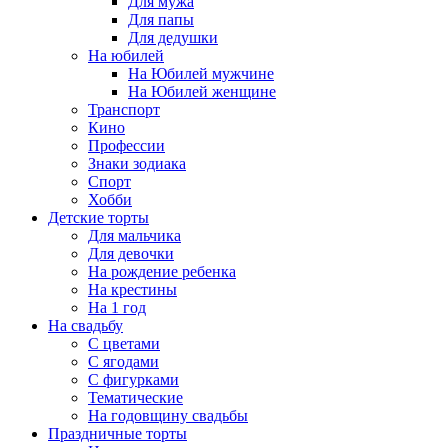
Для мужа
Для папы
Для дедушки
На юбилей
На Юбилей мужчине
На Юбилей женщине
Транспорт
Кино
Профессии
Знаки зодиака
Спорт
Хобби
Детские торты
Для мальчика
Для девочки
На рождение ребенка
На крестины
На 1 год
На свадьбу
С цветами
С ягодами
С фигурками
Тематические
На годовщину свадьбы
Праздничные торты