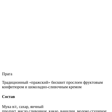
Прага
Традиционный «пражский» бисквит прослоен фруктовым
конфитюром и шоколадно-сливочным кремом
Состав
Мука в/с, сахар, яичный
продукт, масло сливочное, какао, ванилин, молоко сгущеное,