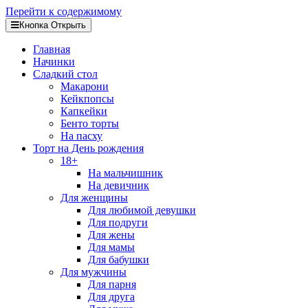
Перейти к содержимому
Кнопка Открыть
Главная
Начинки
Сладкий стол
Макарони
Кейкпопсы
Капкейки
Бенто торты
На пасху
Торт на День рождения
18+
На мальчишник
На девичник
Для женщины
Для любимой девушки
Для подруги
Для жены
Для мамы
Для бабушки
Для мужчины
Для парня
Для друга