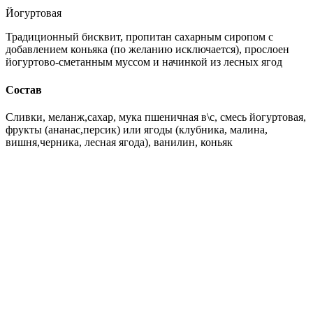
Йогуртовая
Традиционный бисквит, пропитан сахарным сиропом с
добавлением коньяка (по желанию исключается), прослоен
йогуртово-сметанным муссом и начинкой из лесных ягод
Состав
Сливки, меланж,сахар, мука пшеничная в\с, смесь йогуртовая,
фрукты (ананас,персик) или ягоды (клубника, малина,
вишня,черника, лесная ягода), ванилин, коньяк