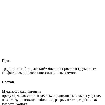
Прага
Традиционный «пражский» бисквит прослоен фруктовым
конфитюром и шоколадно-сливочным кремом
Состав
Мука в/с, сахар, яичный
продукт, масло сливочное, какао, ванилин, молоко сгущеное,
шок. глазурь, повидло яблочное, разрыхлитель, сорбиновая
кислота, коньяк