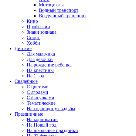
Мотоциклы
Водный транспорт
Воздушный транспорт
Кино
Профессии
Знаки зодиака
Спорт
Хобби
Детские
Для мальчика
Для девочки
На рождение ребенка
На крестины
На 1 год
Свадебные
С цветами
С ягодами
С фигурками
Тематические
На годовщину свадьбы
Праздничные
На корпоратив
На Новый год
На школьные праздники
На 23 февраля