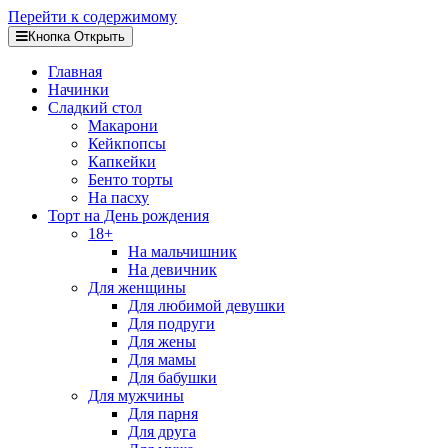
Перейти к содержимому
Кнопка Открыть
Главная
Начинки
Сладкий стол
Макарони
Кейкпопсы
Капкейки
Бенто торты
На пасху
Торт на День рождения
18+
На мальчишник
На девичник
Для женщины
Для любимой девушки
Для подруги
Для жены
Для мамы
Для бабушки
Для мужчины
Для парня
Для друга