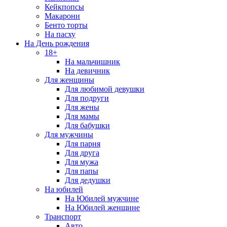
Кейкпопсы
Макарони
Бенто торты
На пасху
На День рождения
18+
На мальчишник
На девичник
Для женщины
Для любимой девушки
Для подруги
Для жены
Для мамы
Для бабушки
Для мужчины
Для парня
Для друга
Для мужа
Для папы
Для дедушки
На юбилей
На Юбилей мужчине
На Юбилей женщине
Транспорт
Авто