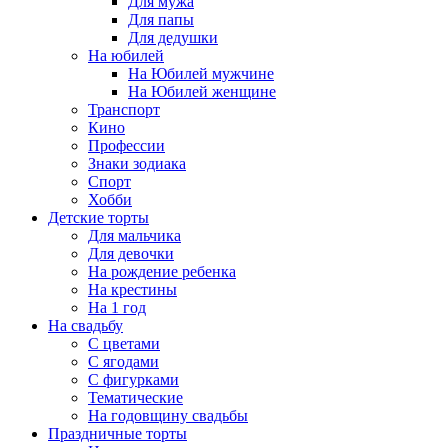
Для мужа
Для папы
Для дедушки
На юбилей
На Юбилей мужчине
На Юбилей женщине
Транспорт
Кино
Профессии
Знаки зодиака
Спорт
Хобби
Детские торты
Для мальчика
Для девочки
На рождение ребенка
На крестины
На 1 год
На свадьбу
С цветами
С ягодами
С фигурками
Тематические
На годовщину свадьбы
Праздничные торты