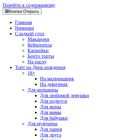
Перейти к содержимому
Кнопка Открыть
Главная
Начинки
Сладкий стол
Макарони
Кейкпопсы
Капкейки
Бенто торты
На пасху
Торт на День рождения
18+
На мальчишник
На девичник
Для женщины
Для любимой девушки
Для подруги
Для жены
Для мамы
Для бабушки
Для мужчины
Для парня
Для друга