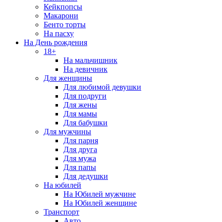
Кейкпопсы
Макарони
Бенто торты
На пасху
На День рождения
18+
На мальчишник
На девичник
Для женщины
Для любимой девушки
Для подруги
Для жены
Для мамы
Для бабушки
Для мужчины
Для парня
Для друга
Для мужа
Для папы
Для дедушки
На юбилей
На Юбилей мужчине
На Юбилей женщине
Транспорт
Авто