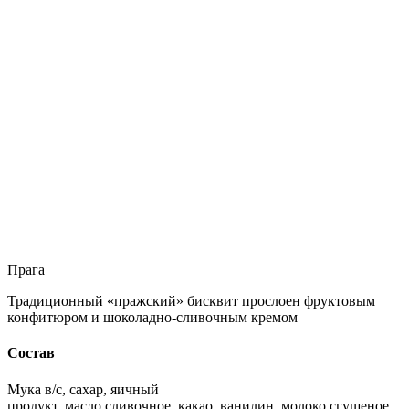
Прага
Традиционный «пражский» бисквит прослоен фруктовым
конфитюром и шоколадно-сливочным кремом
Состав
Мука в/с, сахар, яичный
продукт, масло сливочное, какао, ванилин, молоко сгущеное,