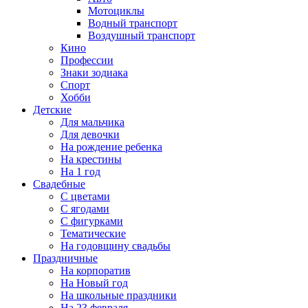
Мотоциклы
Водный транспорт
Воздушный транспорт
Кино
Профессии
Знаки зодиака
Спорт
Хобби
Детские
Для мальчика
Для девочки
На рождение ребенка
На крестины
На 1 год
Свадебные
С цветами
С ягодами
С фигурками
Тематические
На годовщину свадьбы
Праздничные
На корпоратив
На Новый год
На школьные праздники
На 23 февраля