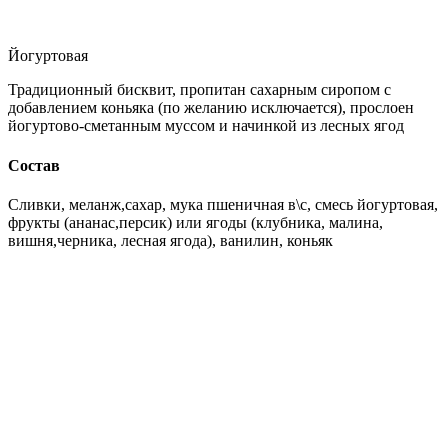
Йогуртовая
Традиционный бисквит, пропитан сахарным сиропом с
добавлением коньяка (по желанию исключается), прослоен
йогуртово-сметанным муссом и начинкой из лесных ягод
Состав
Сливки, меланж,сахар, мука пшеничная в\с, смесь йогуртовая,
фрукты (ананас,персик) или ягоды (клубника, малина,
вишня,черника, лесная ягода), ванилин, коньяк