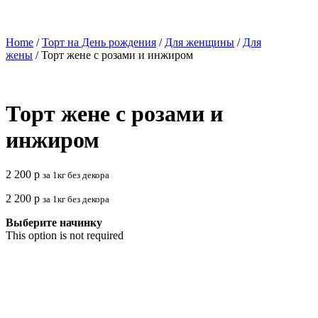
Home
/
Торт на День рождения
/
Для женщины
/
Для
жены
/ Торт жене с розами и инжиром
Торт жене с розами и
инжиром
2 200
р
за 1кг без декора
2 200
р
за 1кг без декора
Выберите начинку
This option is not required