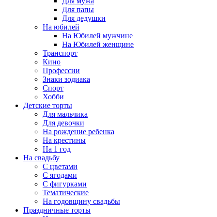
Для мужа
Для папы
Для дедушки
На юбилей
На Юбилей мужчине
На Юбилей женщине
Транспорт
Кино
Профессии
Знаки зодиака
Спорт
Хобби
Детские торты
Для мальчика
Для девочки
На рождение ребенка
На крестины
На 1 год
На свадьбу
С цветами
С ягодами
С фигурками
Тематические
На годовщину свадьбы
Праздничные торты