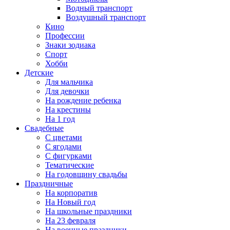
Водный транспорт
Воздушный транспорт
Кино
Профессии
Знаки зодиака
Спорт
Хобби
Детские
Для мальчика
Для девочки
На рождение ребенка
На крестины
На 1 год
Свадебные
С цветами
С ягодами
С фигурками
Тематические
На годовщину свадьбы
Праздничные
На корпоратив
На Новый год
На школьные праздники
На 23 февраля
На военные праздники