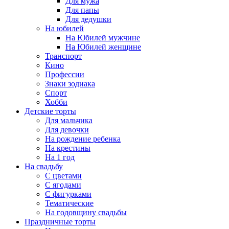
Для мужа
Для папы
Для дедушки
На юбилей
На Юбилей мужчине
На Юбилей женщине
Транспорт
Кино
Профессии
Знаки зодиака
Спорт
Хобби
Детские торты
Для мальчика
Для девочки
На рождение ребенка
На крестины
На 1 год
На свадьбу
С цветами
С ягодами
С фигурками
Тематические
На годовщину свадьбы
Праздничные торты