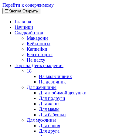
Перейти к содержимому
Кнопка Открыть
Главная
Начинки
Сладкий стол
Макарони
Кейкпопсы
Капкейки
Бенто торты
На пасху
Торт на День рождения
18+
На мальчишник
На девичник
Для женщины
Для любимой девушки
Для подруги
Для жены
Для мамы
Для бабушки
Для мужчины
Для парня
Для друга