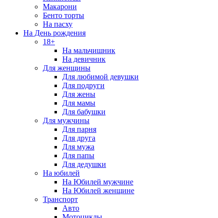
Макарони
Бенто торты
На пасху
На День рождения
18+
На мальчишник
На девичник
Для женщины
Для любимой девушки
Для подруги
Для жены
Для мамы
Для бабушки
Для мужчины
Для парня
Для друга
Для мужа
Для папы
Для дедушки
На юбилей
На Юбилей мужчине
На Юбилей женщине
Транспорт
Авто
Мотоциклы