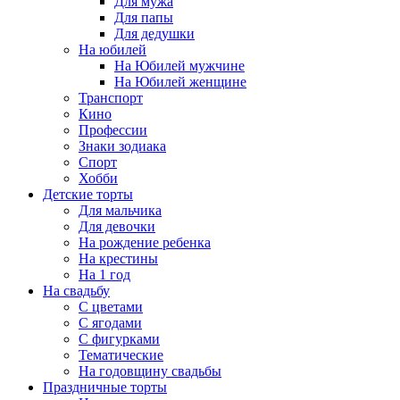
Для мужа
Для папы
Для дедушки
На юбилей
На Юбилей мужчине
На Юбилей женщине
Транспорт
Кино
Профессии
Знаки зодиака
Спорт
Хобби
Детские торты
Для мальчика
Для девочки
На рождение ребенка
На крестины
На 1 год
На свадьбу
С цветами
С ягодами
С фигурками
Тематические
На годовщину свадьбы
Праздничные торты