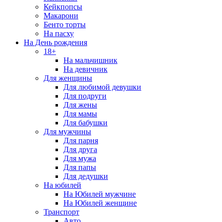
Кейкпопсы
Макарони
Бенто торты
На пасху
На День рождения
18+
На мальчишник
На девичник
Для женщины
Для любимой девушки
Для подруги
Для жены
Для мамы
Для бабушки
Для мужчины
Для парня
Для друга
Для мужа
Для папы
Для дедушки
На юбилей
На Юбилей мужчине
На Юбилей женщине
Транспорт
Авто