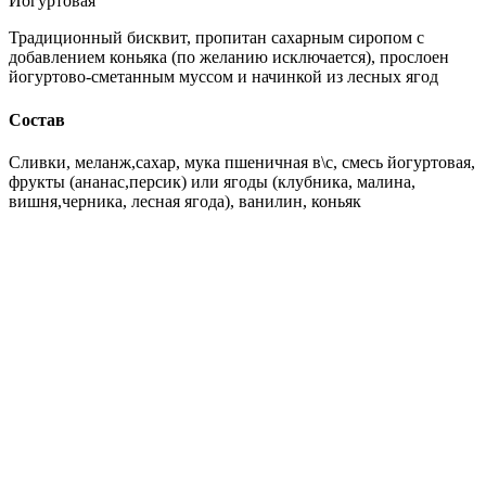
Йогуртовая
Традиционный бисквит, пропитан сахарным сиропом с
добавлением коньяка (по желанию исключается), прослоен
йогуртово-сметанным муссом и начинкой из лесных ягод
Состав
Сливки, меланж,сахар, мука пшеничная в\с, смесь йогуртовая,
фрукты (ананас,персик) или ягоды (клубника, малина,
вишня,черника, лесная ягода), ванилин, коньяк