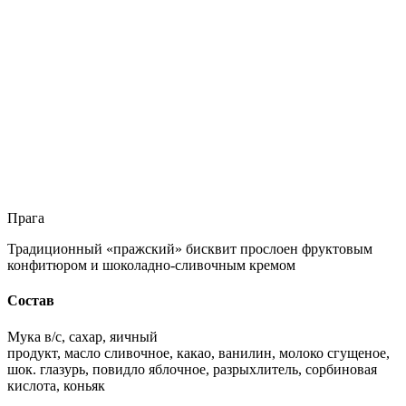
Прага
Традиционный «пражский» бисквит прослоен фруктовым
конфитюром и шоколадно-сливочным кремом
Состав
Мука в/с, сахар, яичный
продукт, масло сливочное, какао, ванилин, молоко сгущеное,
шок. глазурь, повидло яблочное, разрыхлитель, сорбиновая
кислота, коньяк