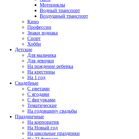
Мотоциклы
Водный транспорт
Воздушный транспорт
Кино
Профессии
Знаки зодиака
Спорт
Хобби
Детские
Для мальчика
Для девочки
На рождение ребенка
На крестины
На 1 год
Свадебные
С цветами
С ягодами
С фигурками
Тематические
На годовщину свадьбы
Праздничные
На корпоратив
На Новый год
На школьные праздники
На 23 февраля