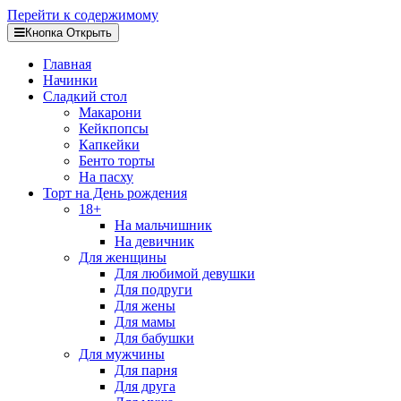
Перейти к содержимому
Кнопка Открыть
Главная
Начинки
Сладкий стол
Макарони
Кейкпопсы
Капкейки
Бенто торты
На пасху
Торт на День рождения
18+
На мальчишник
На девичник
Для женщины
Для любимой девушки
Для подруги
Для жены
Для мамы
Для бабушки
Для мужчины
Для парня
Для друга