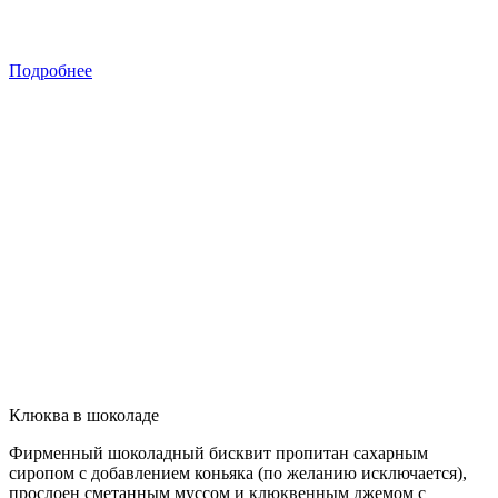
Подробнее
Клюква в шоколаде
Фирменный шоколадный бисквит пропитан сахарным
сиропом с добавлением коньяка (по желанию исключается),
прослоен сметанным муссом и клюквенным джемом с