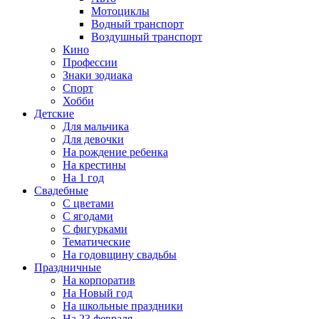
Мотоциклы
Водный транспорт
Воздушный транспорт
Кино
Профессии
Знаки зодиака
Спорт
Хобби
Детские
Для мальчика
Для девочки
На рождение ребенка
На крестины
На 1 год
Свадебные
С цветами
С ягодами
С фигурками
Тематические
На годовщину свадьбы
Праздничные
На корпоратив
На Новый год
На школьные праздники
На 23 февраля