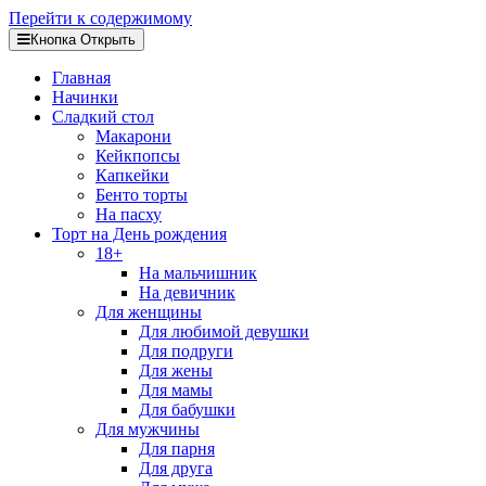
Перейти к содержимому
Кнопка Открыть
Главная
Начинки
Сладкий стол
Макарони
Кейкпопсы
Капкейки
Бенто торты
На пасху
Торт на День рождения
18+
На мальчишник
На девичник
Для женщины
Для любимой девушки
Для подруги
Для жены
Для мамы
Для бабушки
Для мужчины
Для парня
Для друга