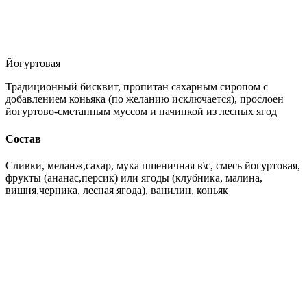
Йогуртовая
Традиционный бисквит, пропитан сахарным сиропом с
добавлением коньяка (по желанию исключается), прослоен
йогуртово-сметанным муссом и начинкой из лесных ягод
Состав
Сливки, меланж,сахар, мука пшеничная в\с, смесь йогуртовая,
фрукты (ананас,персик) или ягоды (клубника, малина,
вишня,черника, лесная ягода), ванилин, коньяк