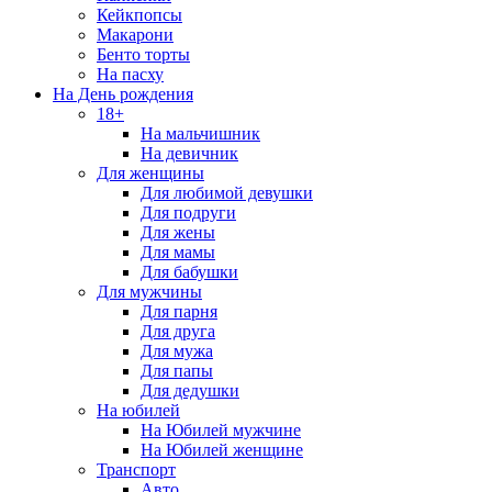
Кейкпопсы
Макарони
Бенто торты
На пасху
На День рождения
18+
На мальчишник
На девичник
Для женщины
Для любимой девушки
Для подруги
Для жены
Для мамы
Для бабушки
Для мужчины
Для парня
Для друга
Для мужа
Для папы
Для дедушки
На юбилей
На Юбилей мужчине
На Юбилей женщине
Транспорт
Авто