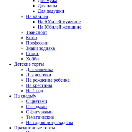
Для мужа
Для папы
Для дедушки
На юбилей
На Юбилей мужчине
На Юбилей женщине
Транспорт
Кино
Профессии
Знаки зодиака
Спорт
Хобби
Детские торты
Для мальчика
Для девочки
На рождение ребенка
На крестины
На 1 год
На свадьбу
С цветами
С ягодами
С фигурками
Тематические
На годовщину свадьбы
Праздничные торты