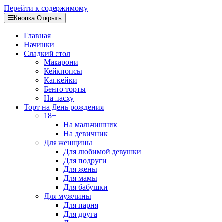
Перейти к содержимому
Кнопка Открыть
Главная
Начинки
Сладкий стол
Макарони
Кейкпопсы
Капкейки
Бенто торты
На пасху
Торт на День рождения
18+
На мальчишник
На девичник
Для женщины
Для любимой девушки
Для подруги
Для жены
Для мамы
Для бабушки
Для мужчины
Для парня
Для друга