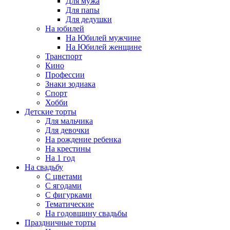
Для мужа
Для папы
Для дедушки
На юбилей
На Юбилей мужчине
На Юбилей женщине
Транспорт
Кино
Профессии
Знаки зодиака
Спорт
Хобби
Детские торты
Для мальчика
Для девочки
На рождение ребенка
На крестины
На 1 год
На свадьбу
С цветами
С ягодами
С фигурками
Тематические
На годовщину свадьбы
Праздничные торты