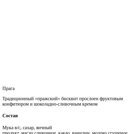
Прага
Традиционный «пражский» бисквит прослоен фруктовым
конфитюром и шоколадно-сливочным кремом
Состав
Мука в/с, сахар, яичный
продукт, масло сливочное, какао, ванилин, молоко сгущеное,