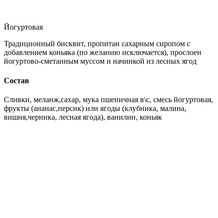
Йогуртовая
Традиционный бисквит, пропитан сахарным сиропом с
добавлением коньяка (по желанию исключается), прослоен
йогуртово-сметанным муссом и начинкой из лесных ягод
Состав
Сливки, меланж,сахар, мука пшеничная в\с, смесь йогуртовая,
фрукты (ананас,персик) или ягоды (клубника, малина,
вишня,черника, лесная ягода), ванилин, коньяк