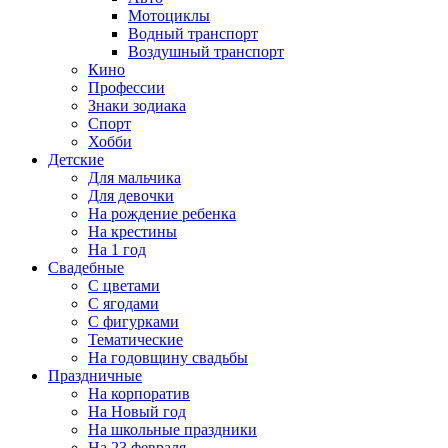
Мотоциклы
Водный транспорт
Воздушный транспорт
Кино
Профессии
Знаки зодиака
Спорт
Хобби
Детские
Для мальчика
Для девочки
На рождение ребенка
На крестины
На 1 год
Свадебные
С цветами
С ягодами
С фигурками
Тематические
На годовщину свадьбы
Праздничные
На корпоратив
На Новый год
На школьные праздники
На 23 февраля