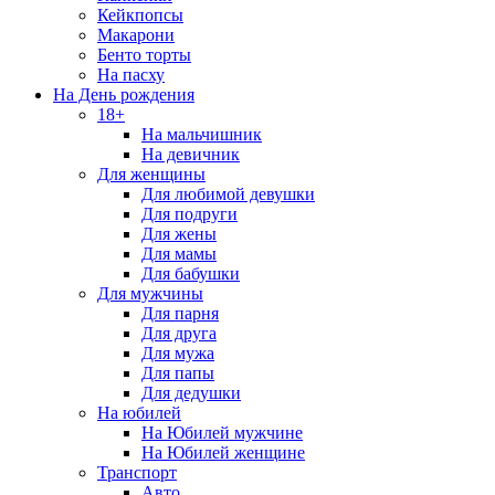
Кейкпопсы
Макарони
Бенто торты
На пасху
На День рождения
18+
На мальчишник
На девичник
Для женщины
Для любимой девушки
Для подруги
Для жены
Для мамы
Для бабушки
Для мужчины
Для парня
Для друга
Для мужа
Для папы
Для дедушки
На юбилей
На Юбилей мужчине
На Юбилей женщине
Транспорт
Авто