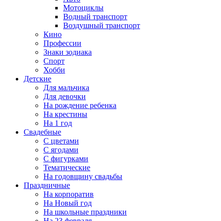
Мотоциклы
Водный транспорт
Воздушный транспорт
Кино
Профессии
Знаки зодиака
Спорт
Хобби
Детские
Для мальчика
Для девочки
На рождение ребенка
На крестины
На 1 год
Свадебные
С цветами
С ягодами
С фигурками
Тематические
На годовщину свадьбы
Праздничные
На корпоратив
На Новый год
На школьные праздники
На 23 февраля