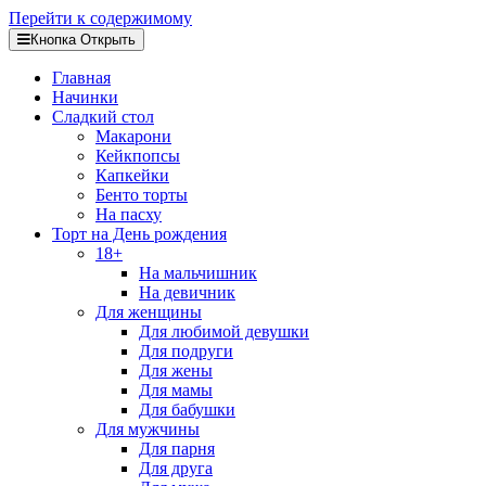
Перейти к содержимому
Кнопка Открыть
Главная
Начинки
Сладкий стол
Макарони
Кейкпопсы
Капкейки
Бенто торты
На пасху
Торт на День рождения
18+
На мальчишник
На девичник
Для женщины
Для любимой девушки
Для подруги
Для жены
Для мамы
Для бабушки
Для мужчины
Для парня
Для друга