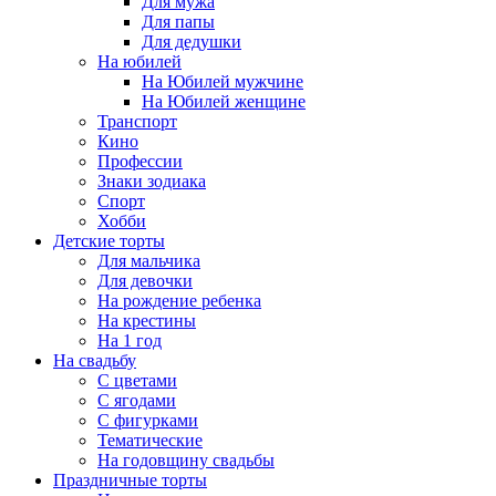
Для мужа
Для папы
Для дедушки
На юбилей
На Юбилей мужчине
На Юбилей женщине
Транспорт
Кино
Профессии
Знаки зодиака
Спорт
Хобби
Детские торты
Для мальчика
Для девочки
На рождение ребенка
На крестины
На 1 год
На свадьбу
С цветами
С ягодами
С фигурками
Тематические
На годовщину свадьбы
Праздничные торты