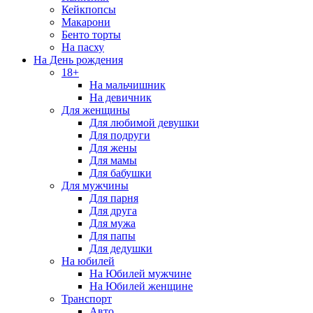
Кейкпопсы
Макарони
Бенто торты
На пасху
На День рождения
18+
На мальчишник
На девичник
Для женщины
Для любимой девушки
Для подруги
Для жены
Для мамы
Для бабушки
Для мужчины
Для парня
Для друга
Для мужа
Для папы
Для дедушки
На юбилей
На Юбилей мужчине
На Юбилей женщине
Транспорт
Авто