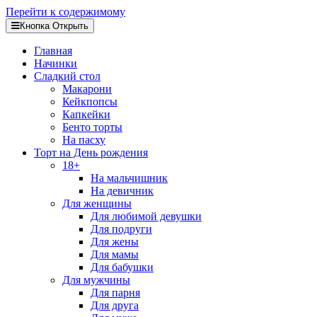
Перейти к содержимому
Кнопка Открыть
Главная
Начинки
Сладкий стол
Макарони
Кейкпопсы
Капкейки
Бенто торты
На пасху
Торт на День рождения
18+
На мальчишник
На девичник
Для женщины
Для любимой девушки
Для подруги
Для жены
Для мамы
Для бабушки
Для мужчины
Для парня
Для друга