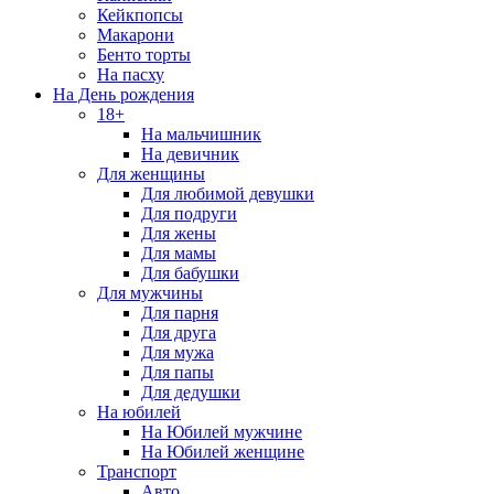
Кейкпопсы
Макарони
Бенто торты
На пасху
На День рождения
18+
На мальчишник
На девичник
Для женщины
Для любимой девушки
Для подруги
Для жены
Для мамы
Для бабушки
Для мужчины
Для парня
Для друга
Для мужа
Для папы
Для дедушки
На юбилей
На Юбилей мужчине
На Юбилей женщине
Транспорт
Авто