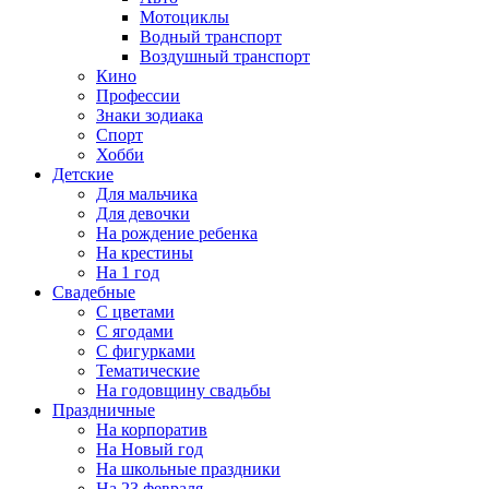
Мотоциклы
Водный транспорт
Воздушный транспорт
Кино
Профессии
Знаки зодиака
Спорт
Хобби
Детские
Для мальчика
Для девочки
На рождение ребенка
На крестины
На 1 год
Свадебные
С цветами
С ягодами
С фигурками
Тематические
На годовщину свадьбы
Праздничные
На корпоратив
На Новый год
На школьные праздники
На 23 февраля