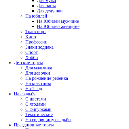
Для мужа
Для папы
Для дедушки
На юбилей
На Юбилей мужчине
На Юбилей женщине
Транспорт
Кино
Профессии
Знаки зодиака
Спорт
Хобби
Детские торты
Для мальчика
Для девочки
На рождение ребенка
На крестины
На 1 год
На свадьбу
С цветами
С ягодами
С фигурками
Тематические
На годовщину свадьбы
Праздничные торты