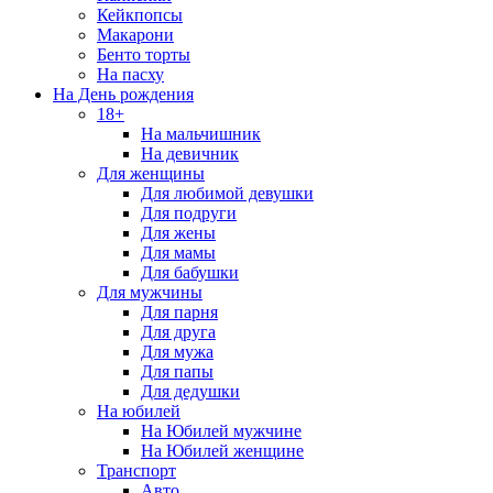
Кейкпопсы
Макарони
Бенто торты
На пасху
На День рождения
18+
На мальчишник
На девичник
Для женщины
Для любимой девушки
Для подруги
Для жены
Для мамы
Для бабушки
Для мужчины
Для парня
Для друга
Для мужа
Для папы
Для дедушки
На юбилей
На Юбилей мужчине
На Юбилей женщине
Транспорт
Авто