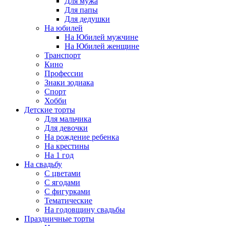
Для мужа
Для папы
Для дедушки
На юбилей
На Юбилей мужчине
На Юбилей женщине
Транспорт
Кино
Профессии
Знаки зодиака
Спорт
Хобби
Детские торты
Для мальчика
Для девочки
На рождение ребенка
На крестины
На 1 год
На свадьбу
С цветами
С ягодами
С фигурками
Тематические
На годовщину свадьбы
Праздничные торты