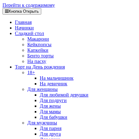
Перейти к содержимому
Кнопка Открыть
Главная
Начинки
Сладкий стол
Макарони
Кейкпопсы
Капкейки
Бенто торты
На пасху
Торт на День рождения
18+
На мальчишник
На девичник
Для женщины
Для любимой девушки
Для подруги
Для жены
Для мамы
Для бабушки
Для мужчины
Для парня
Для друга