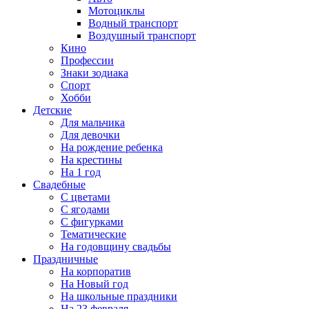
Мотоциклы
Водный транспорт
Воздушный транспорт
Кино
Профессии
Знаки зодиака
Спорт
Хобби
Детские
Для мальчика
Для девочки
На рождение ребенка
На крестины
На 1 год
Свадебные
С цветами
С ягодами
С фигурками
Тематические
На годовщину свадьбы
Праздничные
На корпоратив
На Новый год
На школьные праздники
На 23 февраля