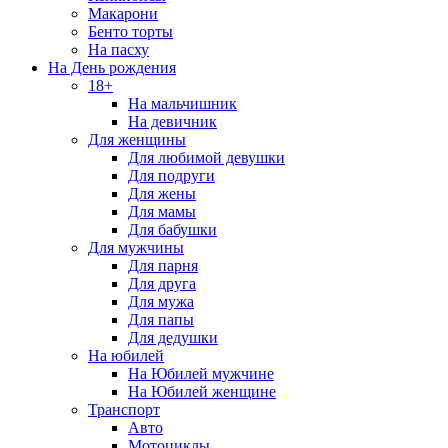
Макарони
Бенто торты
На пасху
На День рождения
18+
На мальчишник
На девичник
Для женщины
Для любимой девушки
Для подруги
Для жены
Для мамы
Для бабушки
Для мужчины
Для парня
Для друга
Для мужа
Для папы
Для дедушки
На юбилей
На Юбилей мужчине
На Юбилей женщине
Транспорт
Авто
Мотоциклы