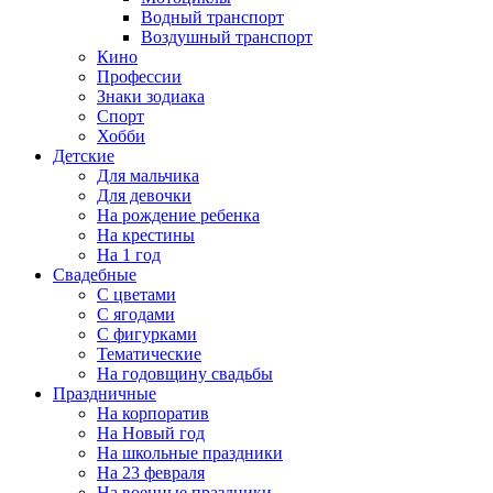
Водный транспорт
Воздушный транспорт
Кино
Профессии
Знаки зодиака
Спорт
Хобби
Детские
Для мальчика
Для девочки
На рождение ребенка
На крестины
На 1 год
Свадебные
С цветами
С ягодами
С фигурками
Тематические
На годовщину свадьбы
Праздничные
На корпоратив
На Новый год
На школьные праздники
На 23 февраля
На военные праздники