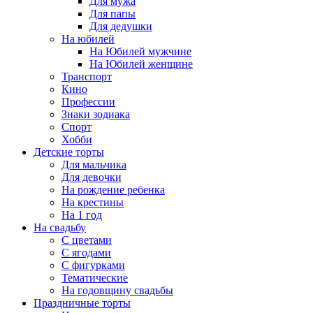
Для мужа
Для папы
Для дедушки
На юбилей
На Юбилей мужчине
На Юбилей женщине
Транспорт
Кино
Профессии
Знаки зодиака
Спорт
Хобби
Детские торты
Для мальчика
Для девочки
На рождение ребенка
На крестины
На 1 год
На свадьбу
С цветами
С ягодами
С фигурками
Тематические
На годовщину свадьбы
Праздничные торты