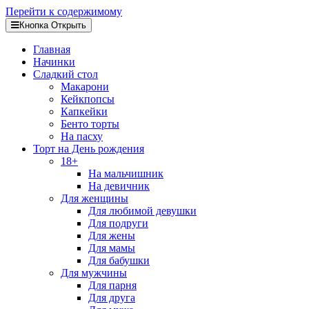
Перейти к содержимому
Кнопка Открыть
Главная
Начинки
Сладкий стол
Макарони
Кейкпопсы
Капкейки
Бенто торты
На пасху
Торт на День рождения
18+
На мальчишник
На девичник
Для женщины
Для любимой девушки
Для подруги
Для жены
Для мамы
Для бабушки
Для мужчины
Для парня
Для друга