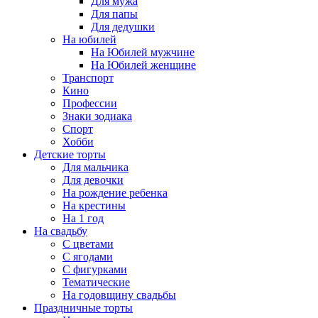
Для мужа
Для папы
Для дедушки
На юбилей
На Юбилей мужчине
На Юбилей женщине
Транспорт
Кино
Профессии
Знаки зодиака
Спорт
Хобби
Детские торты
Для мальчика
Для девочки
На рождение ребенка
На крестины
На 1 год
На свадьбу
С цветами
С ягодами
С фигурками
Тематические
На годовщину свадьбы
Праздничные торты