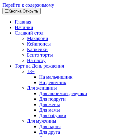
Перейти к содержимому
Кнопка Открыть
Главная
Начинки
Сладкий стол
Макарони
Кейкпопсы
Капкейки
Бенто торты
На пасху
Торт на День рождения
18+
На мальчишник
На девичник
Для женщины
Для любимой девушки
Для подруги
Для жены
Для мамы
Для бабушки
Для мужчины
Для парня
Для друга