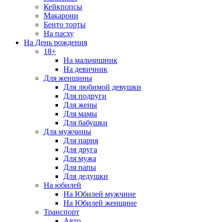
Кейкпопсы
Макарони
Бенто торты
На пасху
На День рождения
18+
На мальчишник
На девичник
Для женщины
Для любимой девушки
Для подруги
Для жены
Для мамы
Для бабушки
Для мужчины
Для парня
Для друга
Для мужа
Для папы
Для дедушки
На юбилей
На Юбилей мужчине
На Юбилей женщине
Транспорт
Авто