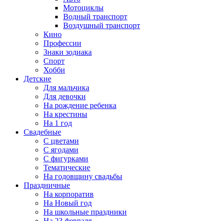
Мотоциклы
Водный транспорт
Воздушный транспорт
Кино
Профессии
Знаки зодиака
Спорт
Хобби
Детские
Для мальчика
Для девочки
На рождение ребенка
На крестины
На 1 год
Свадебные
С цветами
С ягодами
С фигурками
Тематические
На годовщину свадьбы
Праздничные
На корпоратив
На Новый год
На школьные праздники
На 23 февраля