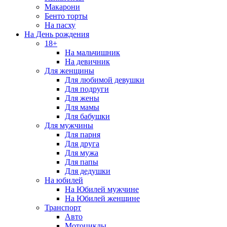
Макарони
Бенто торты
На пасху
На День рождения
18+
На мальчишник
На девичник
Для женщины
Для любимой девушки
Для подруги
Для жены
Для мамы
Для бабушки
Для мужчины
Для парня
Для друга
Для мужа
Для папы
Для дедушки
На юбилей
На Юбилей мужчине
На Юбилей женщине
Транспорт
Авто
Мотоциклы