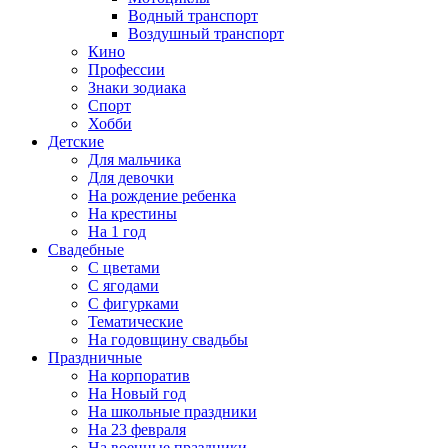
Водный транспорт
Воздушный транспорт
Кино
Профессии
Знаки зодиака
Спорт
Хобби
Детские
Для мальчика
Для девочки
На рождение ребенка
На крестины
На 1 год
Свадебные
С цветами
С ягодами
С фигурками
Тематические
На годовщину свадьбы
Праздничные
На корпоратив
На Новый год
На школьные праздники
На 23 февраля
На военные праздники