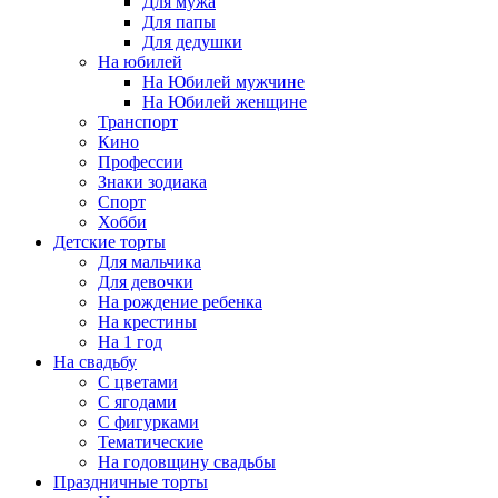
Для мужа
Для папы
Для дедушки
На юбилей
На Юбилей мужчине
На Юбилей женщине
Транспорт
Кино
Профессии
Знаки зодиака
Спорт
Хобби
Детские торты
Для мальчика
Для девочки
На рождение ребенка
На крестины
На 1 год
На свадьбу
С цветами
С ягодами
С фигурками
Тематические
На годовщину свадьбы
Праздничные торты