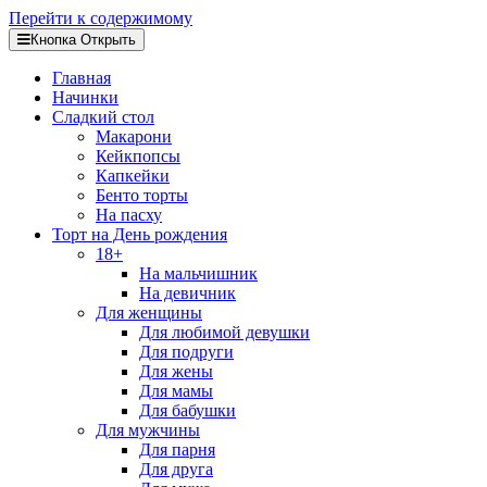
Перейти к содержимому
Кнопка Открыть
Главная
Начинки
Сладкий стол
Макарони
Кейкпопсы
Капкейки
Бенто торты
На пасху
Торт на День рождения
18+
На мальчишник
На девичник
Для женщины
Для любимой девушки
Для подруги
Для жены
Для мамы
Для бабушки
Для мужчины
Для парня
Для друга