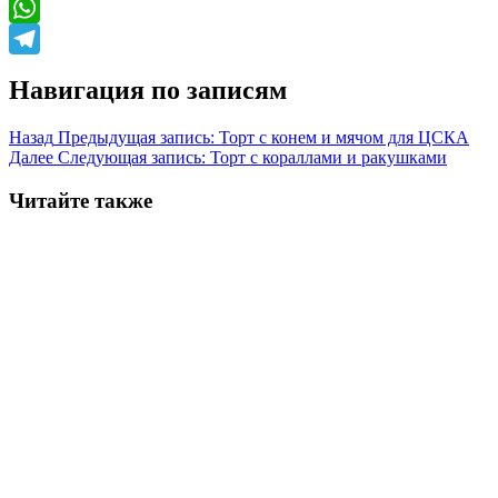
Odnoklassniki
WhatsApp
Telegram
Навигация по записям
Назад
Предыдущая запись:
Торт с конем и мячом для ЦСКА
Далее
Следующая запись:
Торт с кораллами и ракушками
Читайте также