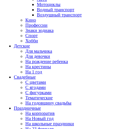
Мотоциклы
Водный транспорт
Воздушный транспорт
Кино
Профессии
Знаки зодиака
Спорт
Хобби
Детские
Для мальчика
Для девочки
На рождение ребенка
На крестины
На 1 год
Свадебные
С цветами
С ягодами
С фигурками
Тематические
На годовщину свадьбы
Праздничные
На корпоратив
На Новый год
На школьные праздники
На 23 февраля