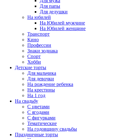
Для мужа
Для папы
Для дедушки
На юбилей
На Юбилей мужчине
На Юбилей женщине
Транспорт
Кино
Профессии
Знаки зодиака
Спорт
Хобби
Детские торты
Для мальчика
Для девочки
На рождение ребенка
На крестины
На 1 год
На свадьбу
С цветами
С ягодами
С фигурками
Тематические
На годовщину свадьбы
Праздничные торты