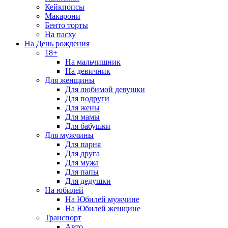
Кейкпопсы
Макарони
Бенто торты
На пасху
На День рождения
18+
На мальчишник
На девичник
Для женщины
Для любимой девушки
Для подруги
Для жены
Для мамы
Для бабушки
Для мужчины
Для парня
Для друга
Для мужа
Для папы
Для дедушки
На юбилей
На Юбилей мужчине
На Юбилей женщине
Транспорт
Авто