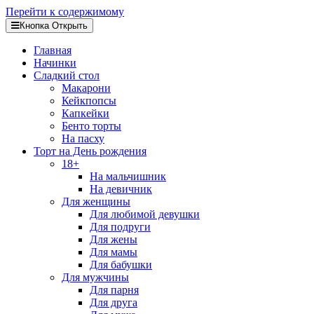
Перейти к содержимому
Кнопка Открыть
Главная
Начинки
Сладкий стол
Макарони
Кейкпопсы
Капкейки
Бенто торты
На пасху
Торт на День рождения
18+
На мальчишник
На девичник
Для женщины
Для любимой девушки
Для подруги
Для жены
Для мамы
Для бабушки
Для мужчины
Для парня
Для друга