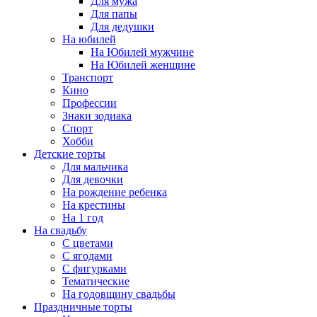
Для мужа
Для папы
Для дедушки
На юбилей
На Юбилей мужчине
На Юбилей женщине
Транспорт
Кино
Профессии
Знаки зодиака
Спорт
Хобби
Детские торты
Для мальчика
Для девочки
На рождение ребенка
На крестины
На 1 год
На свадьбу
С цветами
С ягодами
С фигурками
Тематические
На годовщину свадьбы
Праздничные торты