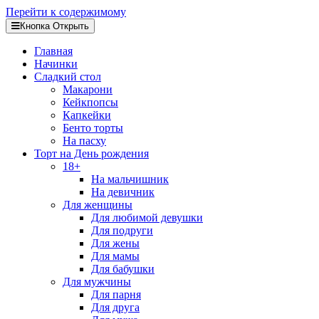
Перейти к содержимому
Кнопка Открыть
Главная
Начинки
Сладкий стол
Макарони
Кейкпопсы
Капкейки
Бенто торты
На пасху
Торт на День рождения
18+
На мальчишник
На девичник
Для женщины
Для любимой девушки
Для подруги
Для жены
Для мамы
Для бабушки
Для мужчины
Для парня
Для друга