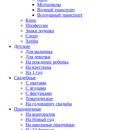
Мотоциклы
Водный транспорт
Воздушный транспорт
Кино
Профессии
Знаки зодиака
Спорт
Хобби
Детские
Для мальчика
Для девочки
На рождение ребенка
На крестины
На 1 год
Свадебные
С цветами
С ягодами
С фигурками
Тематические
На годовщину свадьбы
Праздничные
На корпоратив
На Новый год
На школьные праздники
На 23 февраля