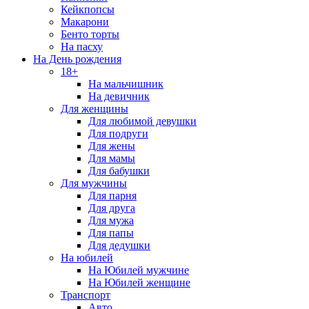
Кейкпопсы
Макарони
Бенто торты
На пасху
На День рождения
18+
На мальчишник
На девичник
Для женщины
Для любимой девушки
Для подруги
Для жены
Для мамы
Для бабушки
Для мужчины
Для парня
Для друга
Для мужа
Для папы
Для дедушки
На юбилей
На Юбилей мужчине
На Юбилей женщине
Транспорт
Авто