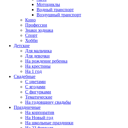
Мотоциклы
Водный транспорт
Воздушный транспорт
Кино
Профессии
Знаки зодиака
Спорт
Хобби
Детские
Для мальчика
Для девочки
На рождение ребенка
На крестины
На 1 год
Свадебные
С цветами
С ягодами
С фигурками
Тематические
На годовщину свадьбы
Праздничные
На корпоратив
На Новый год
На школьные праздники
На 23 февраля