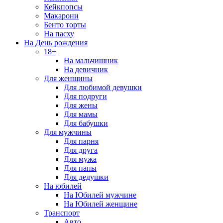
Кейкпопсы
Макарони
Бенто торты
На пасху
На День рождения
18+
На мальчишник
На девичник
Для женщины
Для любимой девушки
Для подруги
Для жены
Для мамы
Для бабушки
Для мужчины
Для парня
Для друга
Для мужа
Для папы
Для дедушки
На юбилей
На Юбилей мужчине
На Юбилей женщине
Транспорт
Авто