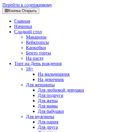
Перейти к содержимому
Кнопка Открыть
Главная
Начинки
Сладкий стол
Макарони
Кейкпопсы
Капкейки
Бенто торты
На пасху
Торт на День рождения
18+
На мальчишник
На девичник
Для женщины
Для любимой девушки
Для подруги
Для жены
Для мамы
Для бабушки
Для мужчины
Для парня
Для друга