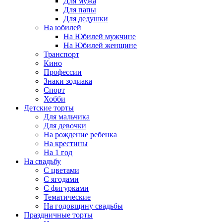
Для мужа
Для папы
Для дедушки
На юбилей
На Юбилей мужчине
На Юбилей женщине
Транспорт
Кино
Профессии
Знаки зодиака
Спорт
Хобби
Детские торты
Для мальчика
Для девочки
На рождение ребенка
На крестины
На 1 год
На свадьбу
С цветами
С ягодами
С фигурками
Тематические
На годовщину свадьбы
Праздничные торты