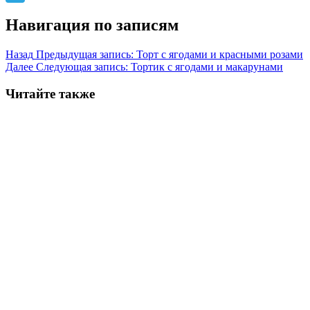
Telegram
Навигация по записям
Назад
Предыдущая запись:
Торт с ягодами и красными розами
Далее
Следующая запись:
Тортик с ягодами и макарунами
Читайте также