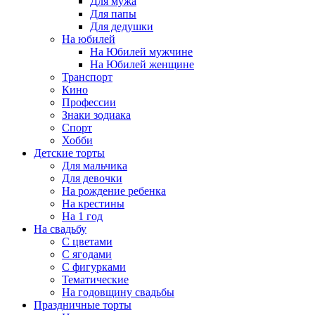
Для мужа
Для папы
Для дедушки
На юбилей
На Юбилей мужчине
На Юбилей женщине
Транспорт
Кино
Профессии
Знаки зодиака
Спорт
Хобби
Детские торты
Для мальчика
Для девочки
На рождение ребенка
На крестины
На 1 год
На свадьбу
С цветами
С ягодами
С фигурками
Тематические
На годовщину свадьбы
Праздничные торты