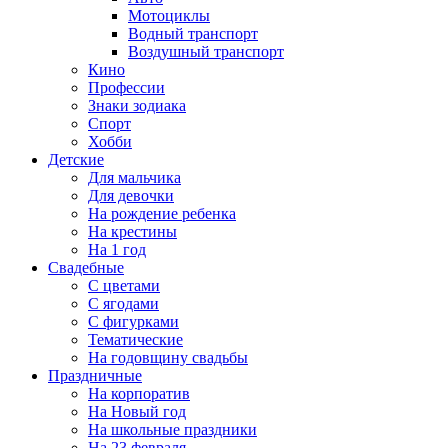
Мотоциклы
Водный транспорт
Воздушный транспорт
Кино
Профессии
Знаки зодиака
Спорт
Хобби
Детские
Для мальчика
Для девочки
На рождение ребенка
На крестины
На 1 год
Свадебные
С цветами
С ягодами
С фигурками
Тематические
На годовщину свадьбы
Праздничные
На корпоратив
На Новый год
На школьные праздники
На 23 февраля