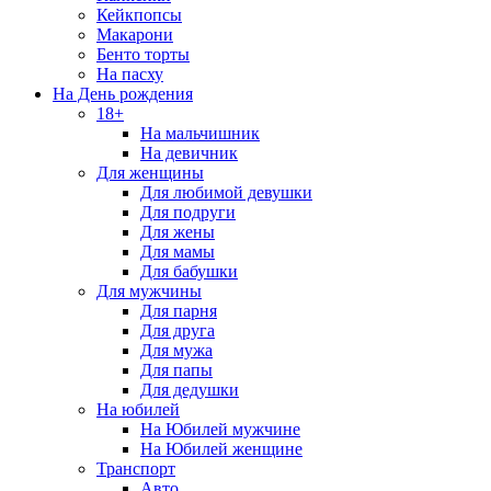
Кейкпопсы
Макарони
Бенто торты
На пасху
На День рождения
18+
На мальчишник
На девичник
Для женщины
Для любимой девушки
Для подруги
Для жены
Для мамы
Для бабушки
Для мужчины
Для парня
Для друга
Для мужа
Для папы
Для дедушки
На юбилей
На Юбилей мужчине
На Юбилей женщине
Транспорт
Авто