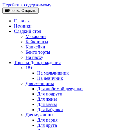
Перейти к содержимому
Кнопка Открыть
Главная
Начинки
Сладкий стол
Макарони
Кейкпопсы
Капкейки
Бенто торты
На пасху
Торт на День рождения
18+
На мальчишник
На девичник
Для женщины
Для любимой девушки
Для подруги
Для жены
Для мамы
Для бабушки
Для мужчины
Для парня
Для друга