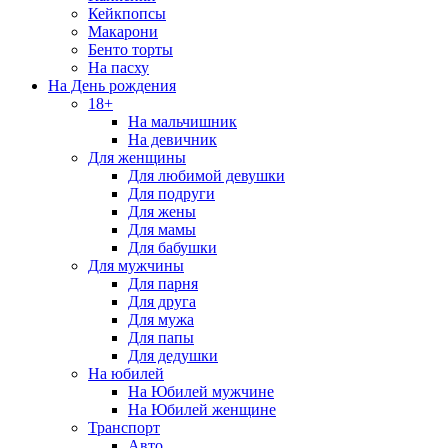
Кейкпопсы
Макарони
Бенто торты
На пасху
На День рождения
18+
На мальчишник
На девичник
Для женщины
Для любимой девушки
Для подруги
Для жены
Для мамы
Для бабушки
Для мужчины
Для парня
Для друга
Для мужа
Для папы
Для дедушки
На юбилей
На Юбилей мужчине
На Юбилей женщине
Транспорт
Авто