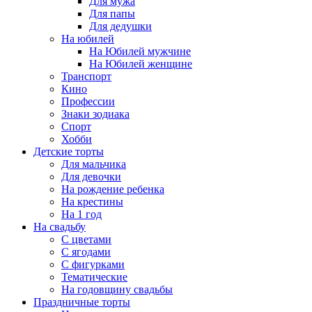
Для мужа
Для папы
Для дедушки
На юбилей
На Юбилей мужчине
На Юбилей женщине
Транспорт
Кино
Профессии
Знаки зодиака
Спорт
Хобби
Детские торты
Для мальчика
Для девочки
На рождение ребенка
На крестины
На 1 год
На свадьбу
С цветами
С ягодами
С фигурками
Тематические
На годовщину свадьбы
Праздничные торты