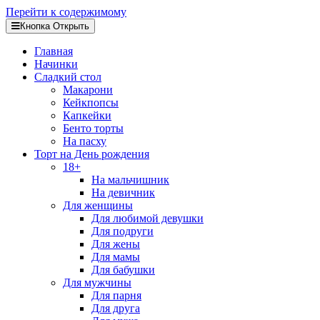
Перейти к содержимому
Кнопка Открыть
Главная
Начинки
Сладкий стол
Макарони
Кейкпопсы
Капкейки
Бенто торты
На пасху
Торт на День рождения
18+
На мальчишник
На девичник
Для женщины
Для любимой девушки
Для подруги
Для жены
Для мамы
Для бабушки
Для мужчины
Для парня
Для друга