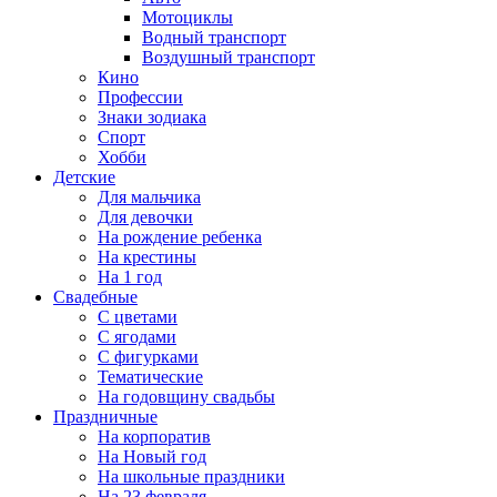
Мотоциклы
Водный транспорт
Воздушный транспорт
Кино
Профессии
Знаки зодиака
Спорт
Хобби
Детские
Для мальчика
Для девочки
На рождение ребенка
На крестины
На 1 год
Свадебные
С цветами
С ягодами
С фигурками
Тематические
На годовщину свадьбы
Праздничные
На корпоратив
На Новый год
На школьные праздники
На 23 февраля