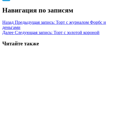
Telegram
Навигация по записям
Назад
Предыдущая запись:
Торт с журналом Форбс и
деньгами
Далее
Следующая запись:
Торт с золотой короной
Читайте также