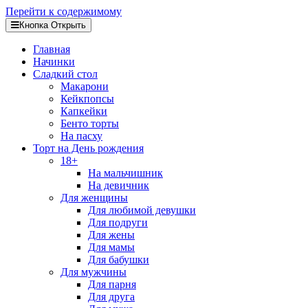
Перейти к содержимому
Кнопка Открыть
Главная
Начинки
Сладкий стол
Макарони
Кейкпопсы
Капкейки
Бенто торты
На пасху
Торт на День рождения
18+
На мальчишник
На девичник
Для женщины
Для любимой девушки
Для подруги
Для жены
Для мамы
Для бабушки
Для мужчины
Для парня
Для друга