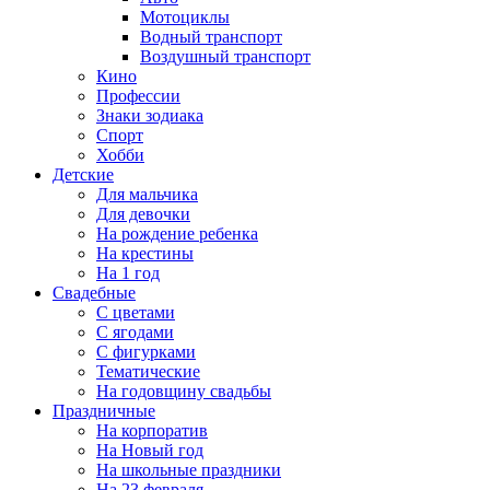
Мотоциклы
Водный транспорт
Воздушный транспорт
Кино
Профессии
Знаки зодиака
Спорт
Хобби
Детские
Для мальчика
Для девочки
На рождение ребенка
На крестины
На 1 год
Свадебные
С цветами
С ягодами
С фигурками
Тематические
На годовщину свадьбы
Праздничные
На корпоратив
На Новый год
На школьные праздники
На 23 февраля