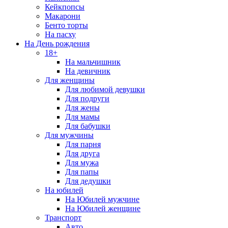
Кейкпопсы
Макарони
Бенто торты
На пасху
На День рождения
18+
На мальчишник
На девичник
Для женщины
Для любимой девушки
Для подруги
Для жены
Для мамы
Для бабушки
Для мужчины
Для парня
Для друга
Для мужа
Для папы
Для дедушки
На юбилей
На Юбилей мужчине
На Юбилей женщине
Транспорт
Авто