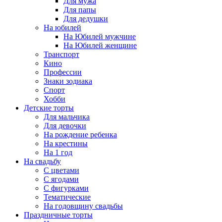
Для мужа
Для папы
Для дедушки
На юбилей
На Юбилей мужчине
На Юбилей женщине
Транспорт
Кино
Профессии
Знаки зодиака
Спорт
Хобби
Детские торты
Для мальчика
Для девочки
На рождение ребенка
На крестины
На 1 год
На свадьбу
С цветами
С ягодами
С фигурками
Тематические
На годовщину свадьбы
Праздничные торты