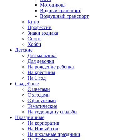
Мотоциклы
Водный транспорт
Воздушный транспорт
Кино
Профессии
Знаки зодиака
Спорт
Хобби
Детские
Для мальчика
Для девочки
На рождение ребенка
На крестины
На 1 год
Свадебные
С цветами
С ягодами
С фигурками
Тематические
На годовщину свадьбы
Праздничные
На корпоратив
На Новый год
На школьные праздники
На 23 февраля