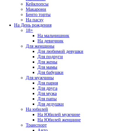
Кейкпопсы
Макарони
Бенто торты
На пасху
На День рождения
18+
На мальчишник
На девичник
Для женщины
Для любимой девушки
Для подруги
Для жены
Для мамы
Для бабушки
Для мужчины
Для парня
Для друга
Для мужа
Для папы
Для дедушки
На юбилей
На Юбилей мужчине
На Юбилей женщине
Транспорт
Авто