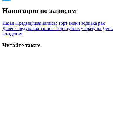
Telegram
Навигация по записям
Назад
Предыдущая запись:
Торт знаки зодиака рак
Далее
Следующая запись:
Торт зубному врачу на День
рождения
Читайте также