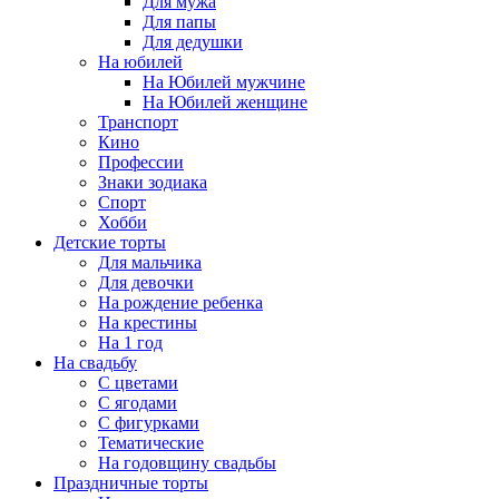
Для мужа
Для папы
Для дедушки
На юбилей
На Юбилей мужчине
На Юбилей женщине
Транспорт
Кино
Профессии
Знаки зодиака
Спорт
Хобби
Детские торты
Для мальчика
Для девочки
На рождение ребенка
На крестины
На 1 год
На свадьбу
С цветами
С ягодами
С фигурками
Тематические
На годовщину свадьбы
Праздничные торты