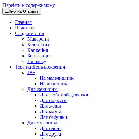
Перейти к содержимому
Кнопка Открыть
Главная
Начинки
Сладкий стол
Макарони
Кейкпопсы
Капкейки
Бенто торты
На пасху
Торт на День рождения
18+
На мальчишник
На девичник
Для женщины
Для любимой девушки
Для подруги
Для жены
Для мамы
Для бабушки
Для мужчины
Для парня
Для друга