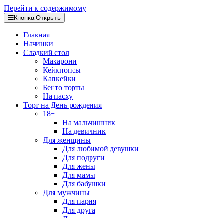
Перейти к содержимому
Кнопка Открыть
Главная
Начинки
Сладкий стол
Макарони
Кейкпопсы
Капкейки
Бенто торты
На пасху
Торт на День рождения
18+
На мальчишник
На девичник
Для женщины
Для любимой девушки
Для подруги
Для жены
Для мамы
Для бабушки
Для мужчины
Для парня
Для друга