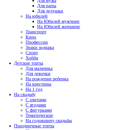
Для мужа
Для папы
Для дедушки
На юбилей
На Юбилей мужчине
На Юбилей женщине
Транспорт
Кино
Профессии
Знаки зодиака
Спорт
Хобби
Детские торты
Для мальчика
Для девочки
На рождение ребенка
На крестины
На 1 год
На свадьбу
С цветами
С ягодами
С фигурками
Тематические
На годовщину свадьбы
Праздничные торты