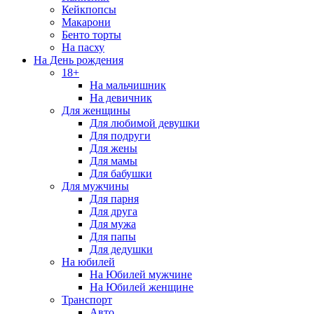
Кейкпопсы
Макарони
Бенто торты
На пасху
На День рождения
18+
На мальчишник
На девичник
Для женщины
Для любимой девушки
Для подруги
Для жены
Для мамы
Для бабушки
Для мужчины
Для парня
Для друга
Для мужа
Для папы
Для дедушки
На юбилей
На Юбилей мужчине
На Юбилей женщине
Транспорт
Авто