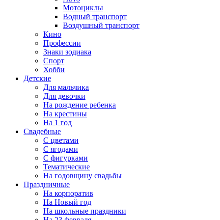
Мотоциклы
Водный транспорт
Воздушный транспорт
Кино
Профессии
Знаки зодиака
Спорт
Хобби
Детские
Для мальчика
Для девочки
На рождение ребенка
На крестины
На 1 год
Свадебные
С цветами
С ягодами
С фигурками
Тематические
На годовщину свадьбы
Праздничные
На корпоратив
На Новый год
На школьные праздники
На 23 февраля