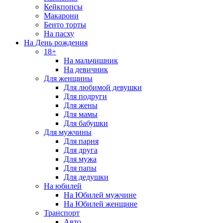
Кейкпопсы
Макарони
Бенто торты
На пасху
На День рождения
18+
На мальчишник
На девичник
Для женщины
Для любимой девушки
Для подруги
Для жены
Для мамы
Для бабушки
Для мужчины
Для парня
Для друга
Для мужа
Для папы
Для дедушки
На юбилей
На Юбилей мужчине
На Юбилей женщине
Транспорт
Авто