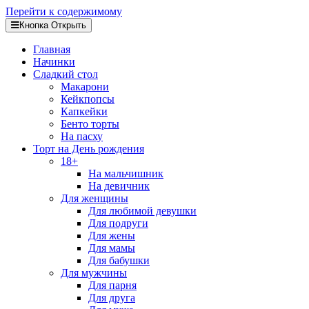
Перейти к содержимому
Кнопка Открыть
Главная
Начинки
Сладкий стол
Макарони
Кейкпопсы
Капкейки
Бенто торты
На пасху
Торт на День рождения
18+
На мальчишник
На девичник
Для женщины
Для любимой девушки
Для подруги
Для жены
Для мамы
Для бабушки
Для мужчины
Для парня
Для друга