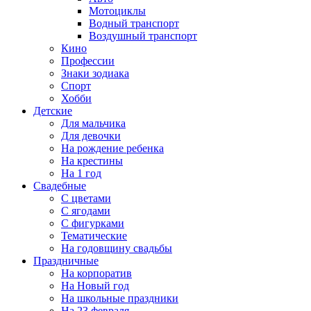
Мотоциклы
Водный транспорт
Воздушный транспорт
Кино
Профессии
Знаки зодиака
Спорт
Хобби
Детские
Для мальчика
Для девочки
На рождение ребенка
На крестины
На 1 год
Свадебные
С цветами
С ягодами
С фигурками
Тематические
На годовщину свадьбы
Праздничные
На корпоратив
На Новый год
На школьные праздники
На 23 февраля