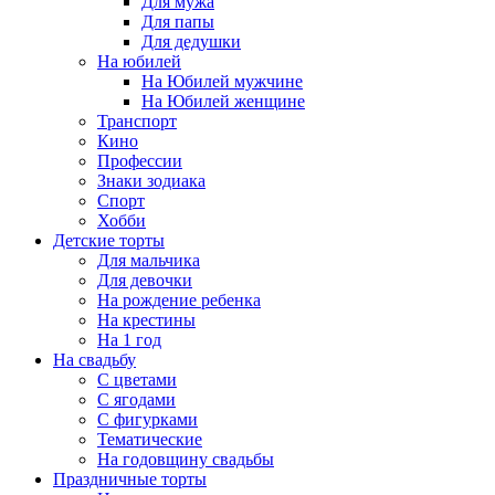
Для мужа
Для папы
Для дедушки
На юбилей
На Юбилей мужчине
На Юбилей женщине
Транспорт
Кино
Профессии
Знаки зодиака
Спорт
Хобби
Детские торты
Для мальчика
Для девочки
На рождение ребенка
На крестины
На 1 год
На свадьбу
С цветами
С ягодами
С фигурками
Тематические
На годовщину свадьбы
Праздничные торты