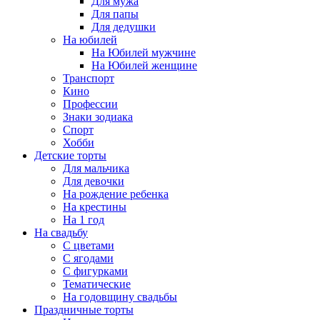
Для мужа
Для папы
Для дедушки
На юбилей
На Юбилей мужчине
На Юбилей женщине
Транспорт
Кино
Профессии
Знаки зодиака
Спорт
Хобби
Детские торты
Для мальчика
Для девочки
На рождение ребенка
На крестины
На 1 год
На свадьбу
С цветами
С ягодами
С фигурками
Тематические
На годовщину свадьбы
Праздничные торты