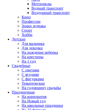
Мотоциклы
Водный транспорт
Воздушный транспорт
Кино
Профессии
Знаки зодиака
Спорт
Хобби
Детские
Для мальчика
Для девочки
На рождение ребенка
На крестины
На 1 год
Свадебные
С цветами
С ягодами
С фигурками
Тематические
На годовщину свадьбы
Праздничные
На корпоратив
На Новый год
На школьные праздники
На 23 февраля