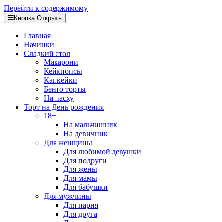
Перейти к содержимому
Кнопка Открыть
Главная
Начинки
Сладкий стол
Макарони
Кейкпопсы
Капкейки
Бенто торты
На пасху
Торт на День рождения
18+
На мальчишник
На девичник
Для женщины
Для любимой девушки
Для подруги
Для жены
Для мамы
Для бабушки
Для мужчины
Для парня
Для друга