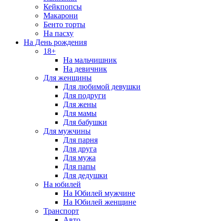
Кейкпопсы
Макарони
Бенто торты
На пасху
На День рождения
18+
На мальчишник
На девичник
Для женщины
Для любимой девушки
Для подруги
Для жены
Для мамы
Для бабушки
Для мужчины
Для парня
Для друга
Для мужа
Для папы
Для дедушки
На юбилей
На Юбилей мужчине
На Юбилей женщине
Транспорт
Авто