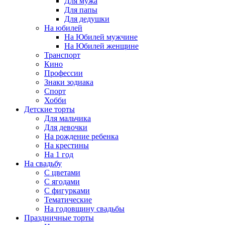
Для мужа
Для папы
Для дедушки
На юбилей
На Юбилей мужчине
На Юбилей женщине
Транспорт
Кино
Профессии
Знаки зодиака
Спорт
Хобби
Детские торты
Для мальчика
Для девочки
На рождение ребенка
На крестины
На 1 год
На свадьбу
С цветами
С ягодами
С фигурками
Тематические
На годовщину свадьбы
Праздничные торты