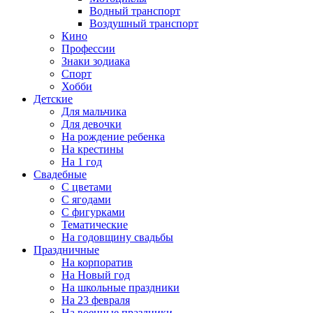
Водный транспорт
Воздушный транспорт
Кино
Профессии
Знаки зодиака
Спорт
Хобби
Детские
Для мальчика
Для девочки
На рождение ребенка
На крестины
На 1 год
Свадебные
С цветами
С ягодами
С фигурками
Тематические
На годовщину свадьбы
Праздничные
На корпоратив
На Новый год
На школьные праздники
На 23 февраля
На военные праздники