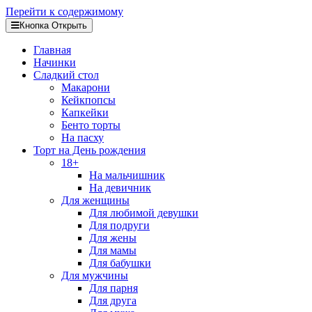
Перейти к содержимому
Кнопка Открыть
Главная
Начинки
Сладкий стол
Макарони
Кейкпопсы
Капкейки
Бенто торты
На пасху
Торт на День рождения
18+
На мальчишник
На девичник
Для женщины
Для любимой девушки
Для подруги
Для жены
Для мамы
Для бабушки
Для мужчины
Для парня
Для друга