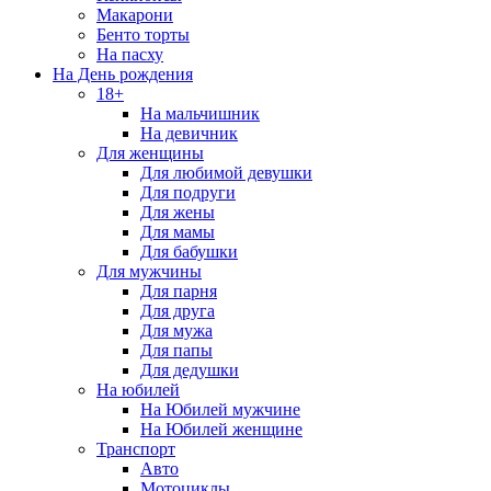
Макарони
Бенто торты
На пасху
На День рождения
18+
На мальчишник
На девичник
Для женщины
Для любимой девушки
Для подруги
Для жены
Для мамы
Для бабушки
Для мужчины
Для парня
Для друга
Для мужа
Для папы
Для дедушки
На юбилей
На Юбилей мужчине
На Юбилей женщине
Транспорт
Авто
Мотоциклы