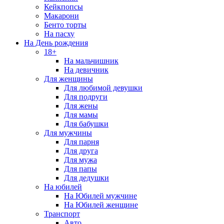
Кейкпопсы
Макарони
Бенто торты
На пасху
На День рождения
18+
На мальчишник
На девичник
Для женщины
Для любимой девушки
Для подруги
Для жены
Для мамы
Для бабушки
Для мужчины
Для парня
Для друга
Для мужа
Для папы
Для дедушки
На юбилей
На Юбилей мужчине
На Юбилей женщине
Транспорт
Авто