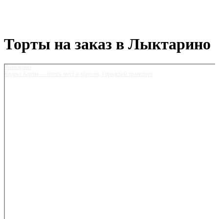
Торты на заказ в Лыктарино
Лыткарино
Яндекс.Карты — поиск мест и адресов, городской транспорт