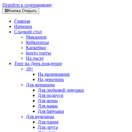
Перейти к содержимому
Кнопка Открыть
Главная
Начинки
Сладкий стол
Макарони
Кейкпопсы
Капкейки
Бенто торты
На пасху
Торт на День рождения
18+
На мальчишник
На девичник
Для женщины
Для любимой девушки
Для подруги
Для жены
Для мамы
Для бабушки
Для мужчины
Для парня
Для друга