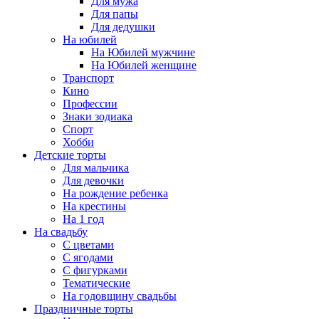
Для мужа
Для папы
Для дедушки
На юбилей
На Юбилей мужчине
На Юбилей женщине
Транспорт
Кино
Профессии
Знаки зодиака
Спорт
Хобби
Детские торты
Для мальчика
Для девочки
На рождение ребенка
На крестины
На 1 год
На свадьбу
С цветами
С ягодами
С фигурками
Тематические
На годовщину свадьбы
Праздничные торты