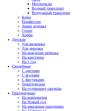
Мотоциклы
Водный транспорт
Воздушный транспорт
Кино
Профессии
Знаки зодиака
Спорт
Хобби
Детские
Для мальчика
Для девочки
На рождение ребенка
На крестины
На 1 год
Свадебные
С цветами
С ягодами
С фигурками
Тематические
На годовщину свадьбы
Праздничные
На корпоратив
На Новый год
На школьные праздники
На 23 февраля