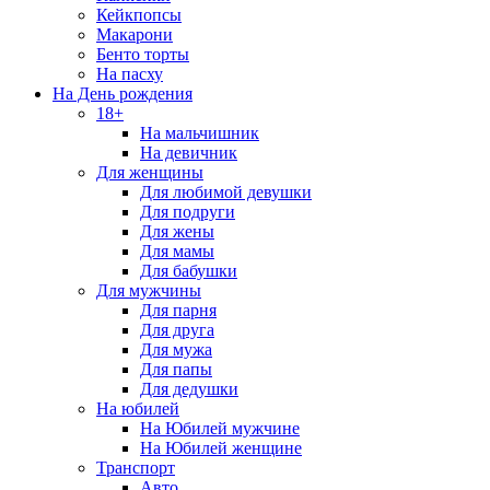
Кейкпопсы
Макарони
Бенто торты
На пасху
На День рождения
18+
На мальчишник
На девичник
Для женщины
Для любимой девушки
Для подруги
Для жены
Для мамы
Для бабушки
Для мужчины
Для парня
Для друга
Для мужа
Для папы
Для дедушки
На юбилей
На Юбилей мужчине
На Юбилей женщине
Транспорт
Авто