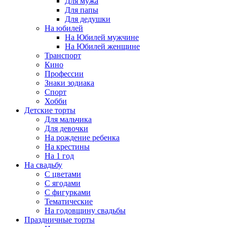
Для мужа
Для папы
Для дедушки
На юбилей
На Юбилей мужчине
На Юбилей женщине
Транспорт
Кино
Профессии
Знаки зодиака
Спорт
Хобби
Детские торты
Для мальчика
Для девочки
На рождение ребенка
На крестины
На 1 год
На свадьбу
С цветами
С ягодами
С фигурками
Тематические
На годовщину свадьбы
Праздничные торты