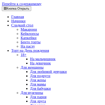
Перейти к содержимому
Кнопка Открыть
Главная
Начинки
Сладкий стол
Макарони
Кейкпопсы
Капкейки
Бенто торты
На пасху
Торт на День рождения
18+
На мальчишник
На девичник
Для женщины
Для любимой девушки
Для подруги
Для жены
Для мамы
Для бабушки
Для мужчины
Для парня
Для друга