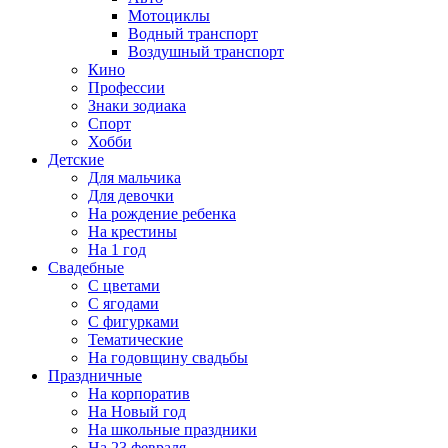
Мотоциклы
Водный транспорт
Воздушный транспорт
Кино
Профессии
Знаки зодиака
Спорт
Хобби
Детские
Для мальчика
Для девочки
На рождение ребенка
На крестины
На 1 год
Свадебные
С цветами
С ягодами
С фигурками
Тематические
На годовщину свадьбы
Праздничные
На корпоратив
На Новый год
На школьные праздники
На 23 февраля