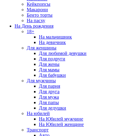
Кейкпопсы
Макарони
Бенто торты
На пасху
На День рождения
18+
На мальчишник
На девичник
Для женщины
Для любимой девушки
Для подруги
Для жены
Для мамы
Для бабушки
Для мужчины
Для парня
Для друга
Для мужа
Для папы
Для дедушки
На юбилей
На Юбилей мужчине
На Юбилей женщине
Транспорт
Авто