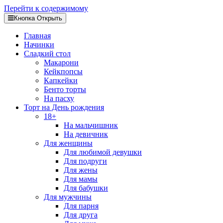
Перейти к содержимому
Кнопка Открыть
Главная
Начинки
Сладкий стол
Макарони
Кейкпопсы
Капкейки
Бенто торты
На пасху
Торт на День рождения
18+
На мальчишник
На девичник
Для женщины
Для любимой девушки
Для подруги
Для жены
Для мамы
Для бабушки
Для мужчины
Для парня
Для друга