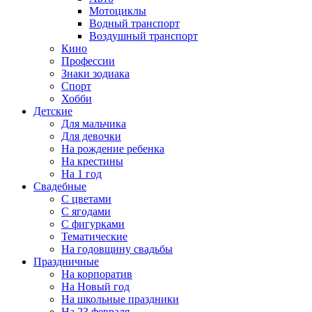
Мотоциклы
Водный транспорт
Воздушный транспорт
Кино
Профессии
Знаки зодиака
Спорт
Хобби
Детские
Для мальчика
Для девочки
На рождение ребенка
На крестины
На 1 год
Свадебные
С цветами
С ягодами
С фигурками
Тематические
На годовщину свадьбы
Праздничные
На корпоратив
На Новый год
На школьные праздники
На 23 февраля