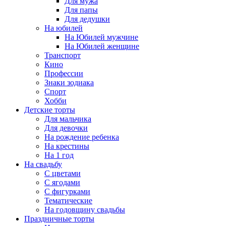
Для мужа
Для папы
Для дедушки
На юбилей
На Юбилей мужчине
На Юбилей женщине
Транспорт
Кино
Профессии
Знаки зодиака
Спорт
Хобби
Детские торты
Для мальчика
Для девочки
На рождение ребенка
На крестины
На 1 год
На свадьбу
С цветами
С ягодами
С фигурками
Тематические
На годовщину свадьбы
Праздничные торты