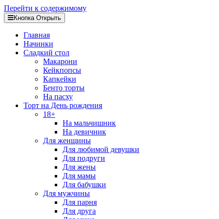
Перейти к содержимому
Кнопка Открыть
Главная
Начинки
Сладкий стол
Макарони
Кейкпопсы
Капкейки
Бенто торты
На пасху
Торт на День рождения
18+
На мальчишник
На девичник
Для женщины
Для любимой девушки
Для подруги
Для жены
Для мамы
Для бабушки
Для мужчины
Для парня
Для друга