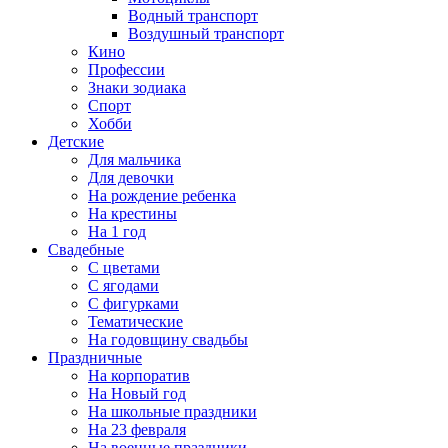
Водный транспорт
Воздушный транспорт
Кино
Профессии
Знаки зодиака
Спорт
Хобби
Детские
Для мальчика
Для девочки
На рождение ребенка
На крестины
На 1 год
Свадебные
С цветами
С ягодами
С фигурками
Тематические
На годовщину свадьбы
Праздничные
На корпоратив
На Новый год
На школьные праздники
На 23 февраля
На военные праздники