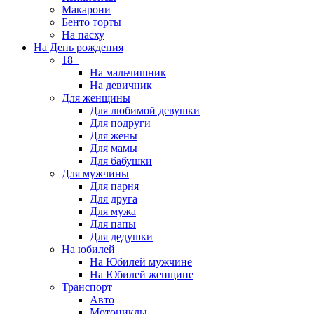
Макарони
Бенто торты
На пасху
На День рождения
18+
На мальчишник
На девичник
Для женщины
Для любимой девушки
Для подруги
Для жены
Для мамы
Для бабушки
Для мужчины
Для парня
Для друга
Для мужа
Для папы
Для дедушки
На юбилей
На Юбилей мужчине
На Юбилей женщине
Транспорт
Авто
Мотоциклы