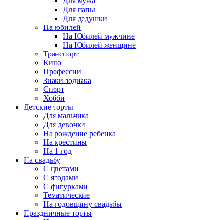
Для мужа
Для папы
Для дедушки
На юбилей
На Юбилей мужчине
На Юбилей женщине
Транспорт
Кино
Профессии
Знаки зодиака
Спорт
Хобби
Детские торты
Для мальчика
Для девочки
На рождение ребенка
На крестины
На 1 год
На свадьбу
С цветами
С ягодами
С фигурками
Тематические
На годовщину свадьбы
Праздничные торты