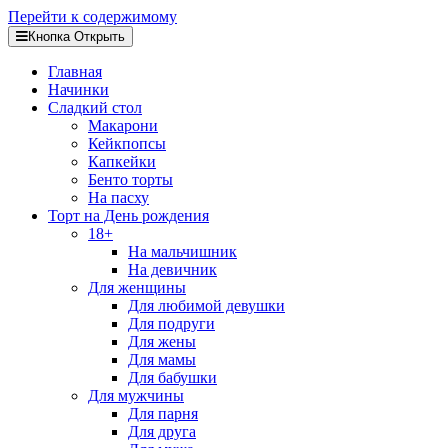
Перейти к содержимому
Кнопка Открыть
Главная
Начинки
Сладкий стол
Макарони
Кейкпопсы
Капкейки
Бенто торты
На пасху
Торт на День рождения
18+
На мальчишник
На девичник
Для женщины
Для любимой девушки
Для подруги
Для жены
Для мамы
Для бабушки
Для мужчины
Для парня
Для друга