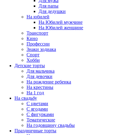
Для мужа
Для папы
Для дедушки
На юбилей
На Юбилей мужчине
На Юбилей женщине
Транспорт
Кино
Профессии
Знаки зодиака
Спорт
Хобби
Детские торты
Для мальчика
Для девочки
На рождение ребенка
На крестины
На 1 год
На свадьбу
С цветами
С ягодами
С фигурками
Тематические
На годовщину свадьбы
Праздничные торты