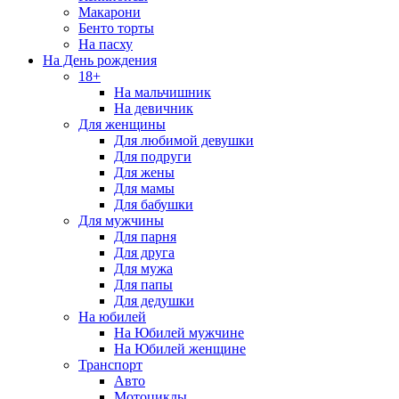
Макарони
Бенто торты
На пасху
На День рождения
18+
На мальчишник
На девичник
Для женщины
Для любимой девушки
Для подруги
Для жены
Для мамы
Для бабушки
Для мужчины
Для парня
Для друга
Для мужа
Для папы
Для дедушки
На юбилей
На Юбилей мужчине
На Юбилей женщине
Транспорт
Авто
Мотоциклы