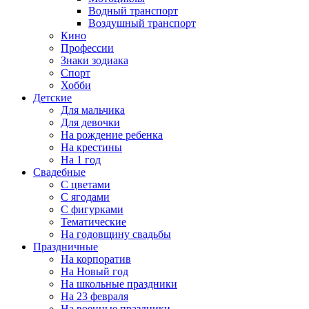
Водный транспорт
Воздушный транспорт
Кино
Профессии
Знаки зодиака
Спорт
Хобби
Детские
Для мальчика
Для девочки
На рождение ребенка
На крестины
На 1 год
Свадебные
С цветами
С ягодами
С фигурками
Тематические
На годовщину свадьбы
Праздничные
На корпоратив
На Новый год
На школьные праздники
На 23 февраля
На военные праздники