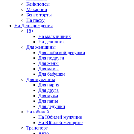
Кейкпопсы
Макарони
Бенто торты
На пасху
На День рождения
18+
На мальчишник
На девичник
Для женщины
Для любимой девушки
Для подруги
Для жены
Для мамы
Для бабушки
Для мужчины
Для парня
Для друга
Для мужа
Для папы
Для дедушки
На юбилей
На Юбилей мужчине
На Юбилей женщине
Транспорт
Авто