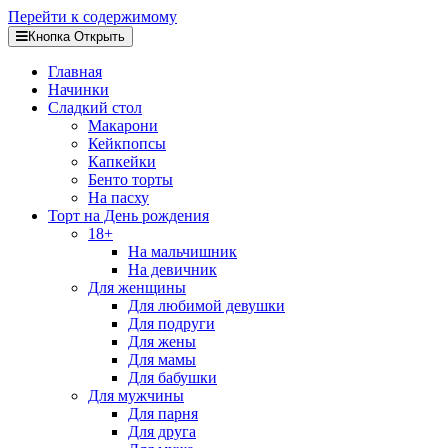
Перейти к содержимому
Кнопка Открыть
Главная
Начинки
Сладкий стол
Макарони
Кейкпопсы
Капкейки
Бенто торты
На пасху
Торт на День рождения
18+
На мальчишник
На девичник
Для женщины
Для любимой девушки
Для подруги
Для жены
Для мамы
Для бабушки
Для мужчины
Для парня
Для друга