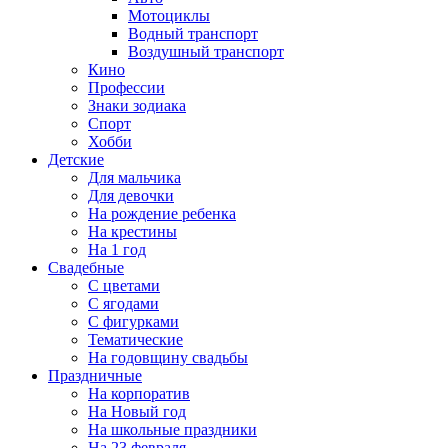
Мотоциклы
Водный транспорт
Воздушный транспорт
Кино
Профессии
Знаки зодиака
Спорт
Хобби
Детские
Для мальчика
Для девочки
На рождение ребенка
На крестины
На 1 год
Свадебные
С цветами
С ягодами
С фигурками
Тематические
На годовщину свадьбы
Праздничные
На корпоратив
На Новый год
На школьные праздники
На 23 февраля