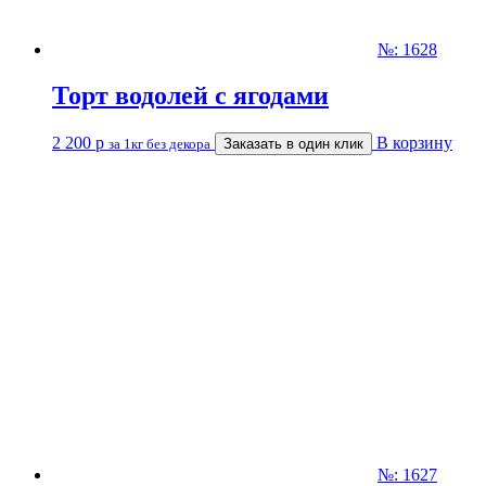
№: 1628
Торт водолей с ягодами
2 200
р
В корзину
за 1кг без декора
Заказать в один клик
№: 1627