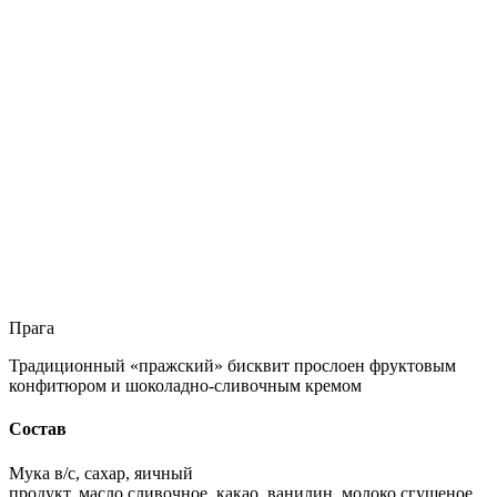
Прага
Традиционный «пражский» бисквит прослоен фруктовым
конфитюром и шоколадно-сливочным кремом
Состав
Мука в/с, сахар, яичный
продукт, масло сливочное, какао, ванилин, молоко сгущеное,