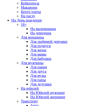
Кейкпопсы
Макарони
Бенто торты
На пасху
На День рождения
18+
На мальчишник
На девичник
Для женщины
Для любимой девушки
Для подруги
Для жены
Для мамы
Для бабушки
Для мужчины
Для парня
Для друга
Для мужа
Для папы
Для дедушки
На юбилей
На Юбилей мужчине
На Юбилей женщине
Транспорт
Авто