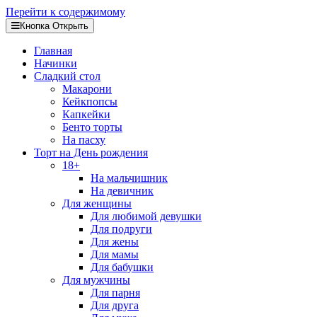
Перейти к содержимому
Кнопка Открыть
Главная
Начинки
Сладкий стол
Макарони
Кейкпопсы
Капкейки
Бенто торты
На пасху
Торт на День рождения
18+
На мальчишник
На девичник
Для женщины
Для любимой девушки
Для подруги
Для жены
Для мамы
Для бабушки
Для мужчины
Для парня
Для друга