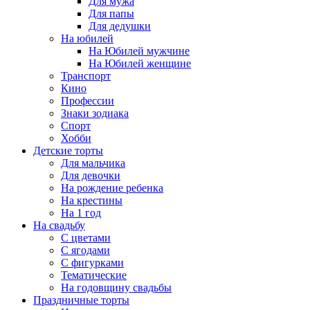
Для мужа
Для папы
Для дедушки
На юбилей
На Юбилей мужчине
На Юбилей женщине
Транспорт
Кино
Профессии
Знаки зодиака
Спорт
Хобби
Детские торты
Для мальчика
Для девочки
На рождение ребенка
На крестины
На 1 год
На свадьбу
С цветами
С ягодами
С фигурками
Тематические
На годовщину свадьбы
Праздничные торты