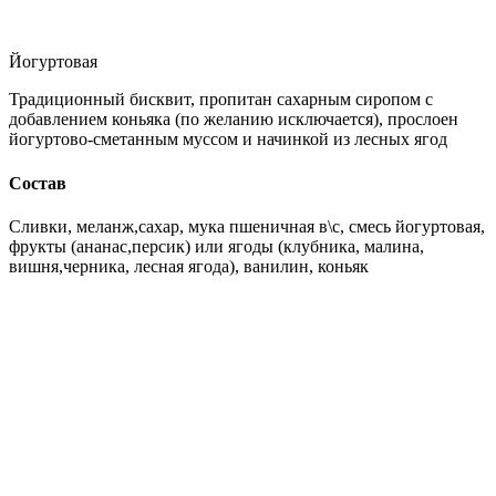
Йогуртовая
Традиционный бисквит, пропитан сахарным сиропом с
добавлением коньяка (по желанию исключается), прослоен
йогуртово-сметанным муссом и начинкой из лесных ягод
Состав
Сливки, меланж,сахар, мука пшеничная в\с, смесь йогуртовая,
фрукты (ананас,персик) или ягоды (клубника, малина,
вишня,черника, лесная ягода), ванилин, коньяк