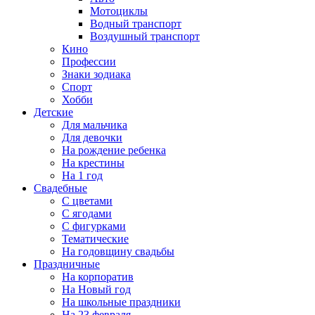
Мотоциклы
Водный транспорт
Воздушный транспорт
Кино
Профессии
Знаки зодиака
Спорт
Хобби
Детские
Для мальчика
Для девочки
На рождение ребенка
На крестины
На 1 год
Свадебные
С цветами
С ягодами
С фигурками
Тематические
На годовщину свадьбы
Праздничные
На корпоратив
На Новый год
На школьные праздники
На 23 февраля