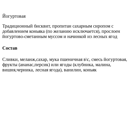
Йогуртовая
Традиционный бисквит, пропитан сахарным сиропом с
добавлением коньяка (по желанию исключается), прослоен
йогуртово-сметанным муссом и начинкой из лесных ягод
Состав
Сливки, меланж,сахар, мука пшеничная в\с, смесь йогуртовая,
фрукты (ананас,персик) или ягоды (клубника, малина,
вишня,черника, лесная ягода), ванилин, коньяк