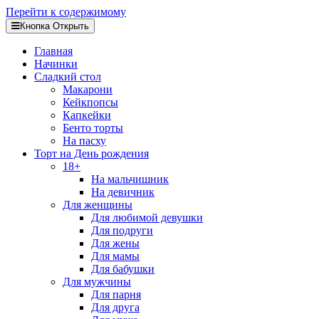
Перейти к содержимому
Кнопка Открыть
Главная
Начинки
Сладкий стол
Макарони
Кейкпопсы
Капкейки
Бенто торты
На пасху
Торт на День рождения
18+
На мальчишник
На девичник
Для женщины
Для любимой девушки
Для подруги
Для жены
Для мамы
Для бабушки
Для мужчины
Для парня
Для друга