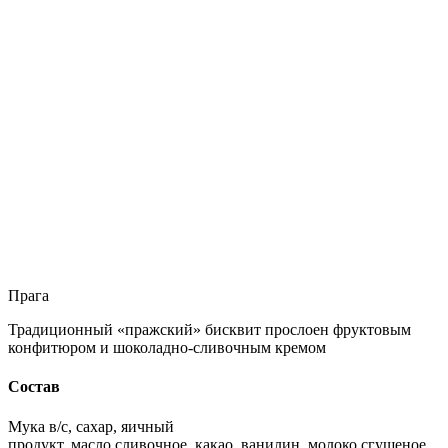
Прага
Традиционный «пражский» бисквит прослоен фруктовым
конфитюром и шоколадно-сливочным кремом
Состав
Мука в/с, сахар, яичный
продукт, масло сливочное, какао, ванилин, молоко сгущеное,