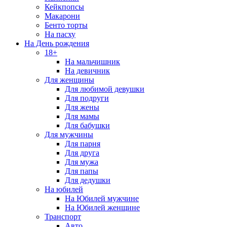
Кейкпопсы
Макарони
Бенто торты
На пасху
На День рождения
18+
На мальчишник
На девичник
Для женщины
Для любимой девушки
Для подруги
Для жены
Для мамы
Для бабушки
Для мужчины
Для парня
Для друга
Для мужа
Для папы
Для дедушки
На юбилей
На Юбилей мужчине
На Юбилей женщине
Транспорт
Авто