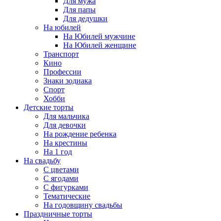
Для мужа
Для папы
Для дедушки
На юбилей
На Юбилей мужчине
На Юбилей женщине
Транспорт
Кино
Профессии
Знаки зодиака
Спорт
Хобби
Детские торты
Для мальчика
Для девочки
На рождение ребенка
На крестины
На 1 год
На свадьбу
С цветами
С ягодами
С фигурками
Тематические
На годовщину свадьбы
Праздничные торты