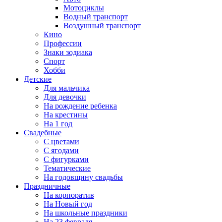
Мотоциклы
Водный транспорт
Воздушный транспорт
Кино
Профессии
Знаки зодиака
Спорт
Хобби
Детские
Для мальчика
Для девочки
На рождение ребенка
На крестины
На 1 год
Свадебные
С цветами
С ягодами
С фигурками
Тематические
На годовщину свадьбы
Праздничные
На корпоратив
На Новый год
На школьные праздники
На 23 февраля