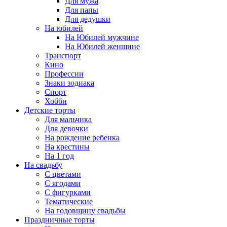
Для мужа
Для папы
Для дедушки
На юбилей
На Юбилей мужчине
На Юбилей женщине
Транспорт
Кино
Профессии
Знаки зодиака
Спорт
Хобби
Детские торты
Для мальчика
Для девочки
На рождение ребенка
На крестины
На 1 год
На свадьбу
С цветами
С ягодами
С фигурками
Тематические
На годовщину свадьбы
Праздничные торты