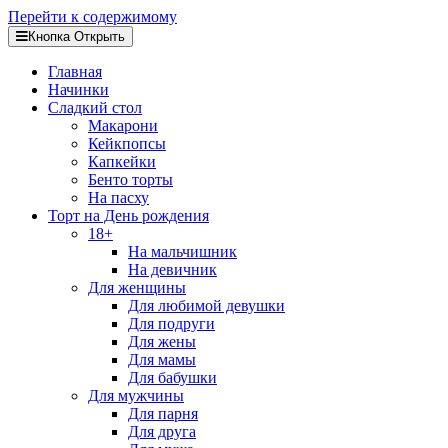
Перейти к содержимому
Кнопка Открыть
Главная
Начинки
Сладкий стол
Макарони
Кейкпопсы
Капкейки
Бенто торты
На пасху
Торт на День рождения
18+
На мальчишник
На девичник
Для женщины
Для любимой девушки
Для подруги
Для жены
Для мамы
Для бабушки
Для мужчины
Для парня
Для друга