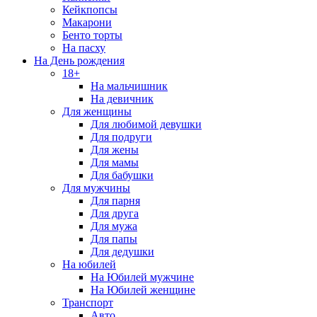
Кейкпопсы
Макарони
Бенто торты
На пасху
На День рождения
18+
На мальчишник
На девичник
Для женщины
Для любимой девушки
Для подруги
Для жены
Для мамы
Для бабушки
Для мужчины
Для парня
Для друга
Для мужа
Для папы
Для дедушки
На юбилей
На Юбилей мужчине
На Юбилей женщине
Транспорт
Авто