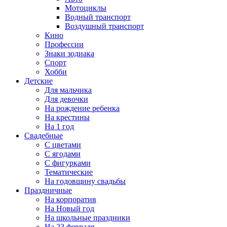
Мотоциклы
Водный транспорт
Воздушный транспорт
Кино
Профессии
Знаки зодиака
Спорт
Хобби
Детские
Для мальчика
Для девочки
На рождение ребенка
На крестины
На 1 год
Свадебные
С цветами
С ягодами
С фигурками
Тематические
На годовщину свадьбы
Праздничные
На корпоратив
На Новый год
На школьные праздники
На 23 февраля