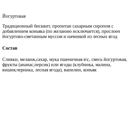
Йогуртовая
Традиционный бисквит, пропитан сахарным сиропом с
добавлением коньяка (по желанию исключается), прослоен
йогуртово-сметанным муссом и начинкой из лесных ягод
Состав
Сливки, меланж,сахар, мука пшеничная в\с, смесь йогуртовая,
фрукты (ананас,персик) или ягоды (клубника, малина,
вишня,черника, лесная ягода), ванилин, коньяк