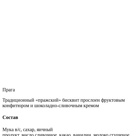
Прага
Традиционный «пражский» бисквит прослоен фруктовым
конфитюром и шоколадно-сливочным кремом
Состав
Мука в/с, сахар, яичный
продукт, масло сливочное, какао, ванилин, молоко сгущеное,