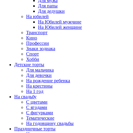
Для мужа
Для папы
Для дедушки
На юбилей
На Юбилей мужчине
На Юбилей женщине
Транспорт
Кино
Профессии
Знаки зодиака
Спорт
Хобби
Детские торты
Для мальчика
Для девочки
На рождение ребенка
На крестины
На 1 год
На свадьбу
С цветами
С ягодами
С фигурками
Тематические
На годовщину свадьбы
Праздничные торты