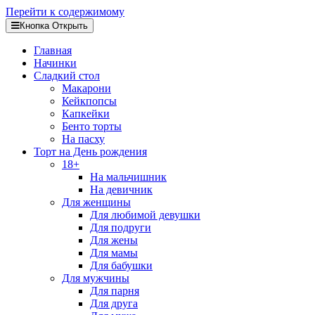
Перейти к содержимому
Кнопка Открыть
Главная
Начинки
Сладкий стол
Макарони
Кейкпопсы
Капкейки
Бенто торты
На пасху
Торт на День рождения
18+
На мальчишник
На девичник
Для женщины
Для любимой девушки
Для подруги
Для жены
Для мамы
Для бабушки
Для мужчины
Для парня
Для друга