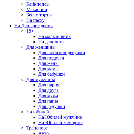
Кейкпопсы
Макарони
Бенто торты
На пасху
На День рождения
18+
На мальчишник
На девичник
Для женщины
Для любимой девушки
Для подруги
Для жены
Для мамы
Для бабушки
Для мужчины
Для парня
Для друга
Для мужа
Для папы
Для дедушки
На юбилей
На Юбилей мужчине
На Юбилей женщине
Транспорт
Авто