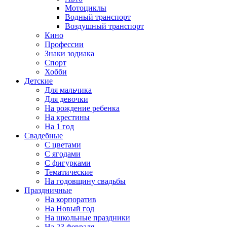
Мотоциклы
Водный транспорт
Воздушный транспорт
Кино
Профессии
Знаки зодиака
Спорт
Хобби
Детские
Для мальчика
Для девочки
На рождение ребенка
На крестины
На 1 год
Свадебные
С цветами
С ягодами
С фигурками
Тематические
На годовщину свадьбы
Праздничные
На корпоратив
На Новый год
На школьные праздники
На 23 февраля