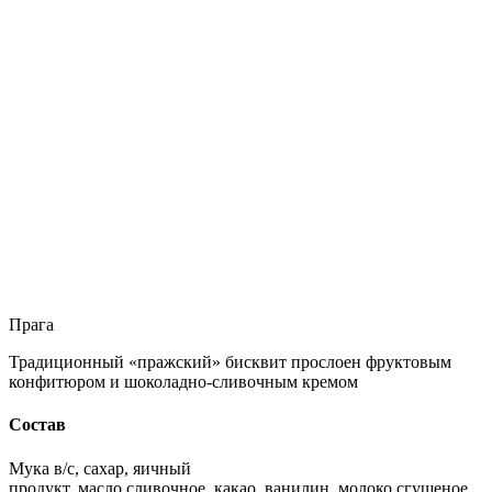
Прага
Традиционный «пражский» бисквит прослоен фруктовым
конфитюром и шоколадно-сливочным кремом
Состав
Мука в/с, сахар, яичный
продукт, масло сливочное, какао, ванилин, молоко сгущеное,