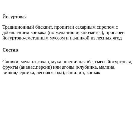
Йогуртовая
Традиционный бисквит, пропитан сахарным сиропом с
добавлением коньяка (по желанию исключается), прослоен
йогуртово-сметанным муссом и начинкой из лесных ягод
Состав
Сливки, меланж,сахар, мука пшеничная в\с, смесь йогуртовая,
фрукты (ананас,персик) или ягоды (клубника, малина,
вишня,черника, лесная ягода), ванилин, коньяк