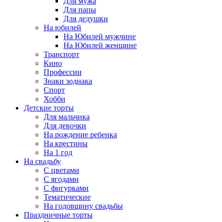
Для мужа
Для папы
Для дедушки
На юбилей
На Юбилей мужчине
На Юбилей женщине
Транспорт
Кино
Профессии
Знаки зодиака
Спорт
Хобби
Детские торты
Для мальчика
Для девочки
На рождение ребенка
На крестины
На 1 год
На свадьбу
С цветами
С ягодами
С фигурками
Тематические
На годовщину свадьбы
Праздничные торты