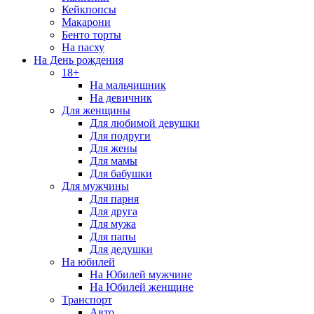
Кейкпопсы
Макарони
Бенто торты
На пасху
На День рождения
18+
На мальчишник
На девичник
Для женщины
Для любимой девушки
Для подруги
Для жены
Для мамы
Для бабушки
Для мужчины
Для парня
Для друга
Для мужа
Для папы
Для дедушки
На юбилей
На Юбилей мужчине
На Юбилей женщине
Транспорт
Авто