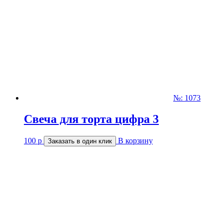
№: 1073
Свеча для торта цифра 3
100
р
В корзину
Заказать в один клик