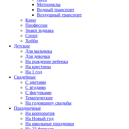
Мотоциклы
Водный транспорт
Воздушный транспорт
Кино
Профессии
Знаки зодиака
Спорт
Хобби
Детские
Для мальчика
Для девочки
На рождение ребенка
На крестины
На 1 год
Свадебные
С цветами
С ягодами
С фигурками
Тематические
На годовщину свадьбы
Праздничные
На корпоратив
На Новый год
На школьные праздники
На 23 февраля