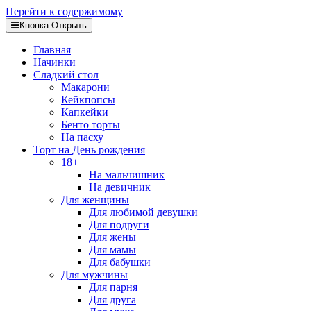
Перейти к содержимому
Кнопка Открыть
Главная
Начинки
Сладкий стол
Макарони
Кейкпопсы
Капкейки
Бенто торты
На пасху
Торт на День рождения
18+
На мальчишник
На девичник
Для женщины
Для любимой девушки
Для подруги
Для жены
Для мамы
Для бабушки
Для мужчины
Для парня
Для друга