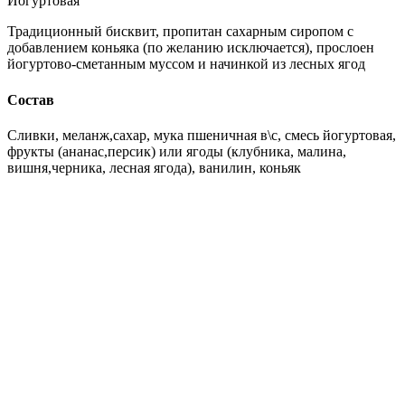
Йогуртовая
Традиционный бисквит, пропитан сахарным сиропом с
добавлением коньяка (по желанию исключается), прослоен
йогуртово-сметанным муссом и начинкой из лесных ягод
Состав
Сливки, меланж,сахар, мука пшеничная в\с, смесь йогуртовая,
фрукты (ананас,персик) или ягоды (клубника, малина,
вишня,черника, лесная ягода), ванилин, коньяк