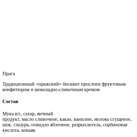
Прага
Традиционный «пражский» бисквит прослоен фруктовым
конфитюром и шоколадно-сливочным кремом
Состав
Мука в/с, сахар, яичный
продукт, масло сливочное, какао, ванилин, молоко сгущеное,
шок. глазурь, повидло яблочное, разрыхлитель, сорбиновая
кислота, коньяк