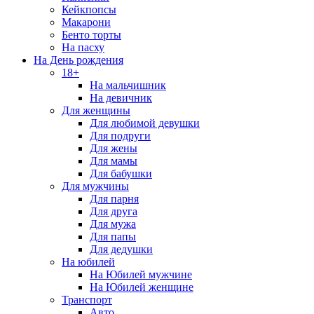
Кейкпопсы
Макарони
Бенто торты
На пасху
На День рождения
18+
На мальчишник
На девичник
Для женщины
Для любимой девушки
Для подруги
Для жены
Для мамы
Для бабушки
Для мужчины
Для парня
Для друга
Для мужа
Для папы
Для дедушки
На юбилей
На Юбилей мужчине
На Юбилей женщине
Транспорт
Авто