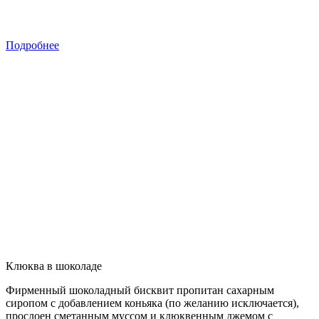
Подробнее
Клюква в шоколаде
Фирменный шоколадный бисквит пропитан сахарным
сиропом с добавлением коньяка (по желанию исключается),
прослоен сметанным муссом и клюквенным джемом с