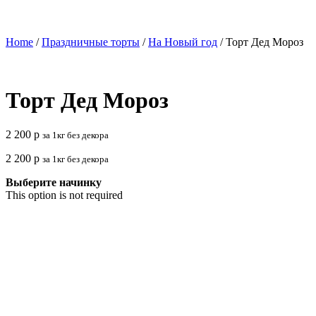
Home
/
Праздничные торты
/
На Новый год
/ Торт Дед Мороз
Торт Дед Мороз
2 200
р
за 1кг без декора
2 200
р
за 1кг без декора
Выберите начинку
This option is not required