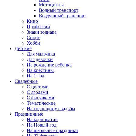
Мотоциклы
Водный транспорт
Воздушный транспорт
Кино
Профессии
Знаки зодиака
Спорт
Хобби
Детские
Для мальчика
Для девочки
На рождение ребенка
На крестины
На 1 год
Свадебные
С цветами
С ягодами
С фигурками
Тематические
На годовщину свадьбы
Праздничные
На корпоратив
На Новый год
На школьные праздники
На 23 февраля