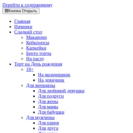
Перейти к содержимому
Кнопка Открыть
Главная
Начинки
Сладкий стол
Макарони
Кейкпопсы
Капкейки
Бенто торты
На пасху
Торт на День рождения
18+
На мальчишник
На девичник
Для женщины
Для любимой девушки
Для подруги
Для жены
Для мамы
Для бабушки
Для мужчины
Для парня
Для друга