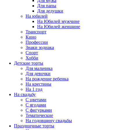
Для мужа
Для папы
Для дедушки
На юбилей
На Юбилей мужчине
На Юбилей женщине
Транспорт
Кино
Профессии
Знаки зодиака
Спорт
Хобби
Детские торты
Для мальчика
Для девочки
На рождение ребенка
На крестины
На 1 год
На свадьбу
С цветами
С ягодами
С фигурками
Тематические
На годовщину свадьбы
Праздничные торты