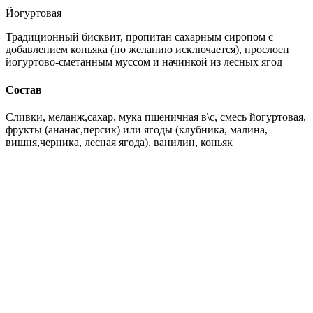
Йогуртовая
Традиционный бисквит, пропитан сахарным сиропом с
добавлением коньяка (по желанию исключается), прослоен
йогуртово-сметанным муссом и начинкой из лесных ягод
Состав
Сливки, меланж,сахар, мука пшеничная в\с, смесь йогуртовая,
фрукты (ананас,персик) или ягоды (клубника, малина,
вишня,черника, лесная ягода), ванилин, коньяк