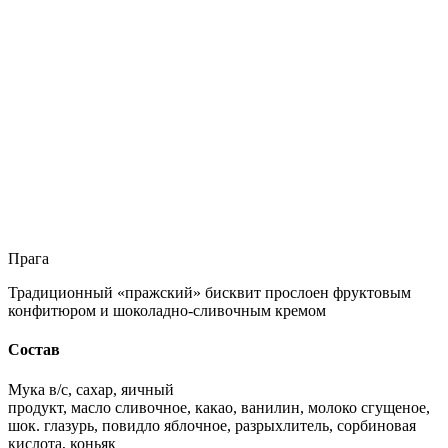
Прага
Традиционный «пражский» бисквит прослоен фруктовым
конфитюром и шоколадно-сливочным кремом
Состав
Мука в/с, сахар, яичный
продукт, масло сливочное, какао, ванилин, молоко сгущеное,
шок. глазурь, повидло яблочное, разрыхлитель, сорбиновая
кислота, коньяк