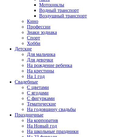
Мотоциклы
Водный транспорт
Воздушный транспорт
Кино
Профессии
Знаки зодиака
Спорт
Хобби
Детские
Для мальчика
Для девочки
На рождение ребенка
На крестины
На 1 год
Свадебные
С цветами
С ягодами
С фигурками
Тематические
На годовщину свадьбы
Праздничные
На корпоратив
На Новый год
На школьные праздники
На 23 февраля