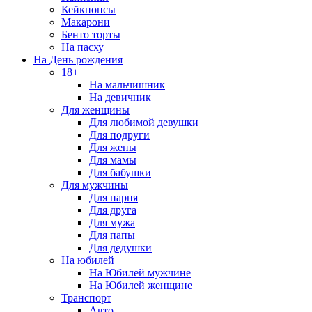
Кейкпопсы
Макарони
Бенто торты
На пасху
На День рождения
18+
На мальчишник
На девичник
Для женщины
Для любимой девушки
Для подруги
Для жены
Для мамы
Для бабушки
Для мужчины
Для парня
Для друга
Для мужа
Для папы
Для дедушки
На юбилей
На Юбилей мужчине
На Юбилей женщине
Транспорт
Авто