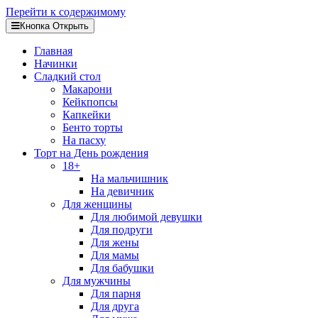
Перейти к содержимому
Кнопка Открыть
Главная
Начинки
Сладкий стол
Макарони
Кейкпопсы
Капкейки
Бенто торты
На пасху
Торт на День рождения
18+
На мальчишник
На девичник
Для женщины
Для любимой девушки
Для подруги
Для жены
Для мамы
Для бабушки
Для мужчины
Для парня
Для друга