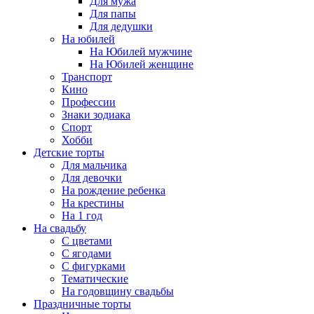
Для мужа
Для папы
Для дедушки
На юбилей
На Юбилей мужчине
На Юбилей женщине
Транспорт
Кино
Профессии
Знаки зодиака
Спорт
Хобби
Детские торты
Для мальчика
Для девочки
На рождение ребенка
На крестины
На 1 год
На свадьбу
С цветами
С ягодами
С фигурками
Тематические
На годовщину свадьбы
Праздничные торты