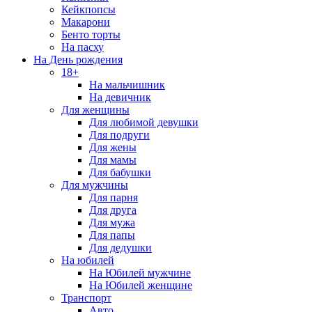
Кейкпопсы
Макарони
Бенто торты
На пасху
На День рождения
18+
На мальчишник
На девичник
Для женщины
Для любимой девушки
Для подруги
Для жены
Для мамы
Для бабушки
Для мужчины
Для парня
Для друга
Для мужа
Для папы
Для дедушки
На юбилей
На Юбилей мужчине
На Юбилей женщине
Транспорт
Авто