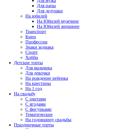
Для мужа
Для папы
Для дедушки
На юбилей
На Юбилей мужчине
На Юбилей женщине
Транспорт
Кино
Профессии
Знаки зодиака
Спорт
Хобби
Детские торты
Для мальчика
Для девочки
На рождение ребенка
На крестины
На 1 год
На свадьбу
С цветами
С ягодами
С фигурками
Тематические
На годовщину свадьбы
Праздничные торты