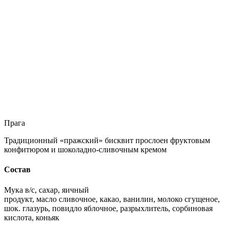
Прага
Традиционный «пражский» бисквит прослоен фруктовым
конфитюром и шоколадно-сливочным кремом
Состав
Мука в/с, сахар, яичный
продукт, масло сливочное, какао, ванилин, молоко сгущеное,
шок. глазурь, повидло яблочное, разрыхлитель, сорбиновая
кислота, коньяк