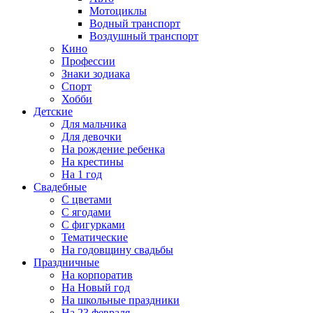
Мотоциклы
Водный транспорт
Воздушный транспорт
Кино
Профессии
Знаки зодиака
Спорт
Хобби
Детские
Для мальчика
Для девочки
На рождение ребенка
На крестины
На 1 год
Свадебные
С цветами
С ягодами
С фигурками
Тематические
На годовщину свадьбы
Праздничные
На корпоратив
На Новый год
На школьные праздники
На 23 февраля