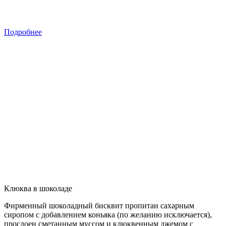
Подробнее
Клюква в шоколаде
Фирменный шоколадный бисквит пропитан сахарным
сиропом с добавлением коньяка (по желанию исключается),
прослоен сметанным муссом и клюквенным джемом с