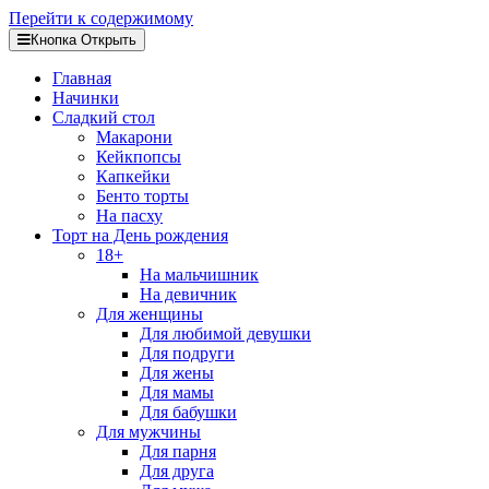
Перейти к содержимому
Кнопка Открыть
Главная
Начинки
Сладкий стол
Макарони
Кейкпопсы
Капкейки
Бенто торты
На пасху
Торт на День рождения
18+
На мальчишник
На девичник
Для женщины
Для любимой девушки
Для подруги
Для жены
Для мамы
Для бабушки
Для мужчины
Для парня
Для друга