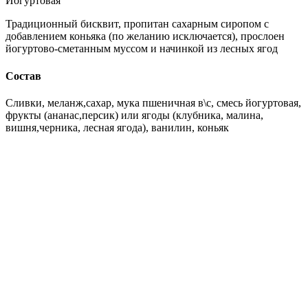
Йогуртовая
Традиционный бисквит, пропитан сахарным сиропом с
добавлением коньяка (по желанию исключается), прослоен
йогуртово-сметанным муссом и начинкой из лесных ягод
Состав
Сливки, меланж,сахар, мука пшеничная в\с, смесь йогуртовая,
фрукты (ананас,персик) или ягоды (клубника, малина,
вишня,черника, лесная ягода), ванилин, коньяк