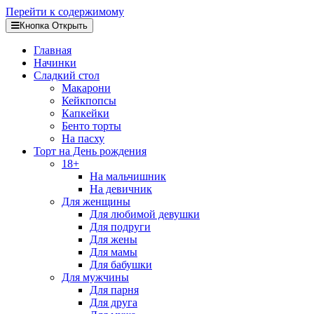
Перейти к содержимому
Кнопка Открыть
Главная
Начинки
Сладкий стол
Макарони
Кейкпопсы
Капкейки
Бенто торты
На пасху
Торт на День рождения
18+
На мальчишник
На девичник
Для женщины
Для любимой девушки
Для подруги
Для жены
Для мамы
Для бабушки
Для мужчины
Для парня
Для друга