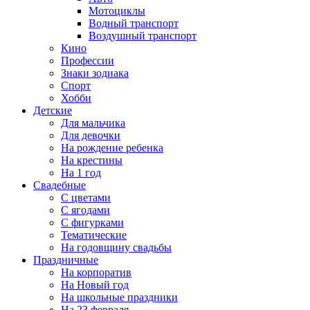
Мотоциклы
Водный транспорт
Воздушный транспорт
Кино
Профессии
Знаки зодиака
Спорт
Хобби
Детские
Для мальчика
Для девочки
На рождение ребенка
На крестины
На 1 год
Свадебные
С цветами
С ягодами
С фигурками
Тематические
На годовщину свадьбы
Праздничные
На корпоратив
На Новый год
На школьные праздники
На 23 февраля