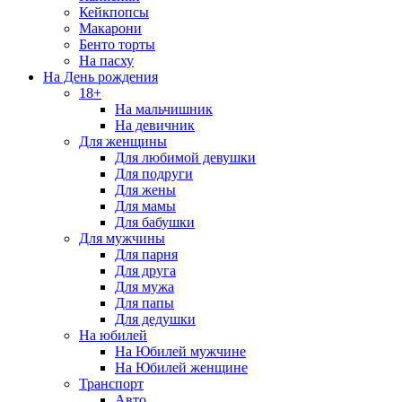
Кейкпопсы
Макарони
Бенто торты
На пасху
На День рождения
18+
На мальчишник
На девичник
Для женщины
Для любимой девушки
Для подруги
Для жены
Для мамы
Для бабушки
Для мужчины
Для парня
Для друга
Для мужа
Для папы
Для дедушки
На юбилей
На Юбилей мужчине
На Юбилей женщине
Транспорт
Авто