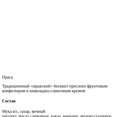
Прага
Традиционный «пражский» бисквит прослоен фруктовым
конфитюром и шоколадно-сливочным кремом
Состав
Мука в/с, сахар, яичный
продукт, масло сливочное, какао, ванилин, молоко сгущеное,