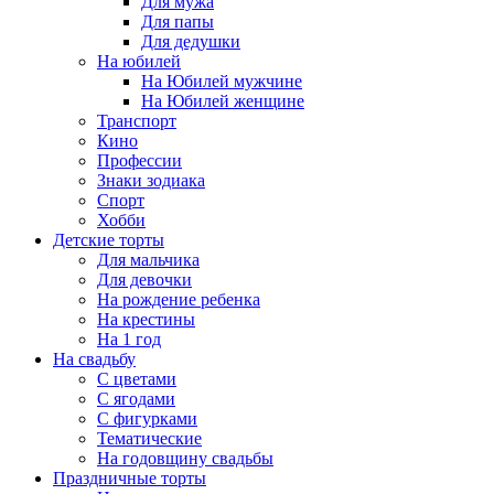
Для мужа
Для папы
Для дедушки
На юбилей
На Юбилей мужчине
На Юбилей женщине
Транспорт
Кино
Профессии
Знаки зодиака
Спорт
Хобби
Детские торты
Для мальчика
Для девочки
На рождение ребенка
На крестины
На 1 год
На свадьбу
С цветами
С ягодами
С фигурками
Тематические
На годовщину свадьбы
Праздничные торты