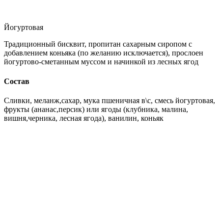
Йогуртовая
Традиционный бисквит, пропитан сахарным сиропом с
добавлением коньяка (по желанию исключается), прослоен
йогуртово-сметанным муссом и начинкой из лесных ягод
Состав
Сливки, меланж,сахар, мука пшеничная в\с, смесь йогуртовая,
фрукты (ананас,персик) или ягоды (клубника, малина,
вишня,черника, лесная ягода), ванилин, коньяк