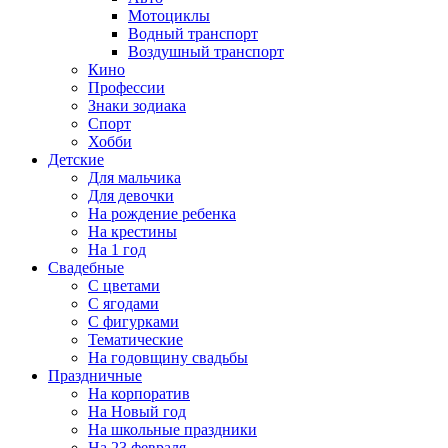
Мотоциклы
Водный транспорт
Воздушный транспорт
Кино
Профессии
Знаки зодиака
Спорт
Хобби
Детские
Для мальчика
Для девочки
На рождение ребенка
На крестины
На 1 год
Свадебные
С цветами
С ягодами
С фигурками
Тематические
На годовщину свадьбы
Праздничные
На корпоратив
На Новый год
На школьные праздники
На 23 февраля