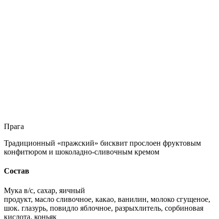
Прага
Традиционный «пражский» бисквит прослоен фруктовым
конфитюром и шоколадно-сливочным кремом
Состав
Мука в/с, сахар, яичный
продукт, масло сливочное, какао, ванилин, молоко сгущеное,
шок. глазурь, повидло яблочное, разрыхлитель, сорбиновая
кислота, коньяк