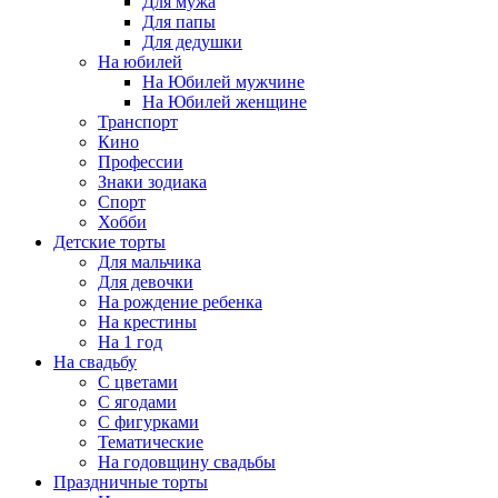
Для мужа
Для папы
Для дедушки
На юбилей
На Юбилей мужчине
На Юбилей женщине
Транспорт
Кино
Профессии
Знаки зодиака
Спорт
Хобби
Детские торты
Для мальчика
Для девочки
На рождение ребенка
На крестины
На 1 год
На свадьбу
С цветами
С ягодами
С фигурками
Тематические
На годовщину свадьбы
Праздничные торты