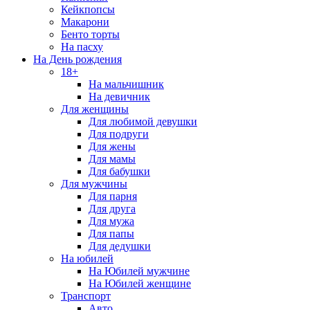
Кейкпопсы
Макарони
Бенто торты
На пасху
На День рождения
18+
На мальчишник
На девичник
Для женщины
Для любимой девушки
Для подруги
Для жены
Для мамы
Для бабушки
Для мужчины
Для парня
Для друга
Для мужа
Для папы
Для дедушки
На юбилей
На Юбилей мужчине
На Юбилей женщине
Транспорт
Авто