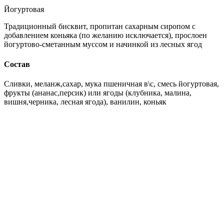
Йогуртовая
Традиционный бисквит, пропитан сахарным сиропом с
добавлением коньяка (по желанию исключается), прослоен
йогуртово-сметанным муссом и начинкой из лесных ягод
Состав
Сливки, меланж,сахар, мука пшеничная в\с, смесь йогуртовая,
фрукты (ананас,персик) или ягоды (клубника, малина,
вишня,черника, лесная ягода), ванилин, коньяк