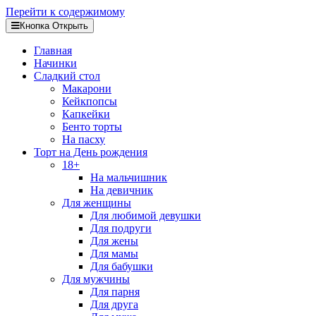
Перейти к содержимому
Кнопка Открыть
Главная
Начинки
Сладкий стол
Макарони
Кейкпопсы
Капкейки
Бенто торты
На пасху
Торт на День рождения
18+
На мальчишник
На девичник
Для женщины
Для любимой девушки
Для подруги
Для жены
Для мамы
Для бабушки
Для мужчины
Для парня
Для друга