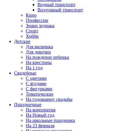
Водный транспорт
Воздушный транспорт
Кино
Профессии
Знаки зодиака
Спорт
Хобби
Детские
Для мальчика
Для девочки
На рождение ребенка
На крестины
На 1 год
Свадебные
С цветами
С ягодами
С фигурками
Тематические
На годовщину свадьбы
Праздничные
На корпоратив
На Новый год
На школьные праздники
На 23 февраля
На военные праздники