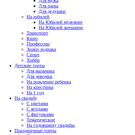
Для мужа
Для папы
Для дедушки
На юбилей
На Юбилей мужчине
На Юбилей женщине
Транспорт
Кино
Профессии
Знаки зодиака
Спорт
Хобби
Детские торты
Для мальчика
Для девочки
На рождение ребенка
На крестины
На 1 год
На свадьбу
С цветами
С ягодами
С фигурками
Тематические
На годовщину свадьбы
Праздничные торты