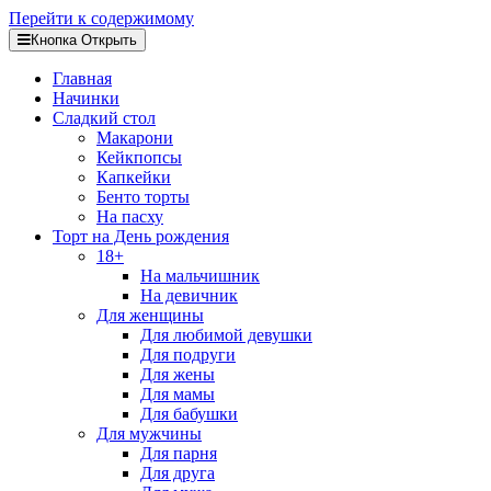
Перейти к содержимому
Кнопка Открыть
Главная
Начинки
Сладкий стол
Макарони
Кейкпопсы
Капкейки
Бенто торты
На пасху
Торт на День рождения
18+
На мальчишник
На девичник
Для женщины
Для любимой девушки
Для подруги
Для жены
Для мамы
Для бабушки
Для мужчины
Для парня
Для друга