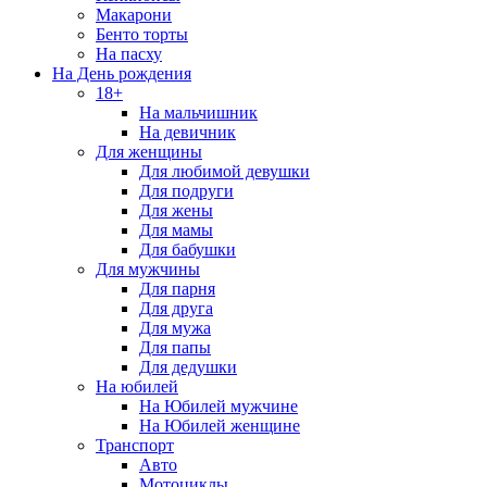
Макарони
Бенто торты
На пасху
На День рождения
18+
На мальчишник
На девичник
Для женщины
Для любимой девушки
Для подруги
Для жены
Для мамы
Для бабушки
Для мужчины
Для парня
Для друга
Для мужа
Для папы
Для дедушки
На юбилей
На Юбилей мужчине
На Юбилей женщине
Транспорт
Авто
Мотоциклы