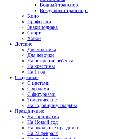
Водный транспорт
Воздушный транспорт
Кино
Профессии
Знаки зодиака
Спорт
Хобби
Детские
Для мальчика
Для девочки
На рождение ребенка
На крестины
На 1 год
Свадебные
С цветами
С ягодами
С фигурками
Тематические
На годовщину свадьбы
Праздничные
На корпоратив
На Новый год
На школьные праздники
На 23 февраля
На военные праздники