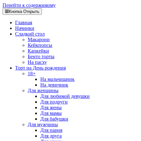
Перейти к содержимому
Кнопка Открыть
Главная
Начинки
Сладкий стол
Макарони
Кейкпопсы
Капкейки
Бенто торты
На пасху
Торт на День рождения
18+
На мальчишник
На девичник
Для женщины
Для любимой девушки
Для подруги
Для жены
Для мамы
Для бабушки
Для мужчины
Для парня
Для друга