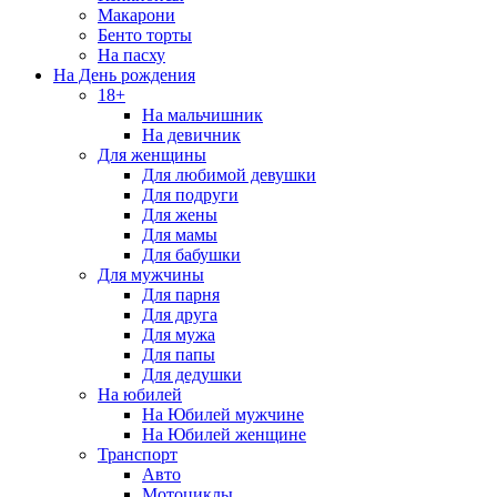
Макарони
Бенто торты
На пасху
На День рождения
18+
На мальчишник
На девичник
Для женщины
Для любимой девушки
Для подруги
Для жены
Для мамы
Для бабушки
Для мужчины
Для парня
Для друга
Для мужа
Для папы
Для дедушки
На юбилей
На Юбилей мужчине
На Юбилей женщине
Транспорт
Авто
Мотоциклы