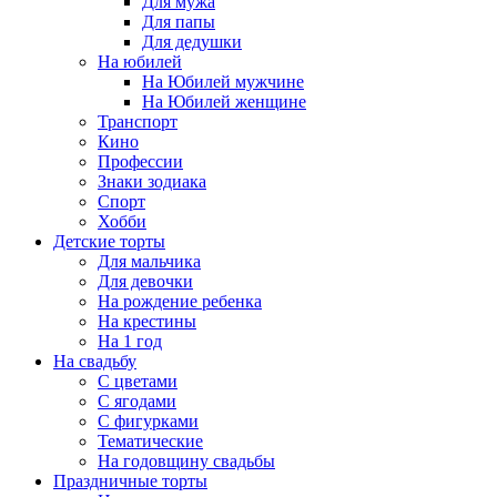
Для мужа
Для папы
Для дедушки
На юбилей
На Юбилей мужчине
На Юбилей женщине
Транспорт
Кино
Профессии
Знаки зодиака
Спорт
Хобби
Детские торты
Для мальчика
Для девочки
На рождение ребенка
На крестины
На 1 год
На свадьбу
С цветами
С ягодами
С фигурками
Тематические
На годовщину свадьбы
Праздничные торты