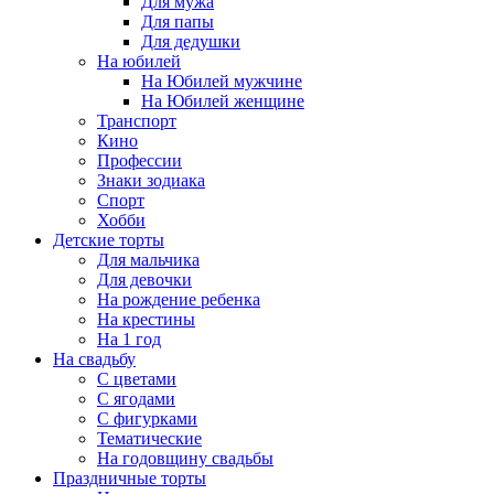
Для мужа
Для папы
Для дедушки
На юбилей
На Юбилей мужчине
На Юбилей женщине
Транспорт
Кино
Профессии
Знаки зодиака
Спорт
Хобби
Детские торты
Для мальчика
Для девочки
На рождение ребенка
На крестины
На 1 год
На свадьбу
С цветами
С ягодами
С фигурками
Тематические
На годовщину свадьбы
Праздничные торты