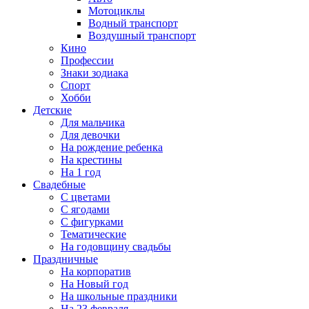
Мотоциклы
Водный транспорт
Воздушный транспорт
Кино
Профессии
Знаки зодиака
Спорт
Хобби
Детские
Для мальчика
Для девочки
На рождение ребенка
На крестины
На 1 год
Свадебные
С цветами
С ягодами
С фигурками
Тематические
На годовщину свадьбы
Праздничные
На корпоратив
На Новый год
На школьные праздники
На 23 февраля