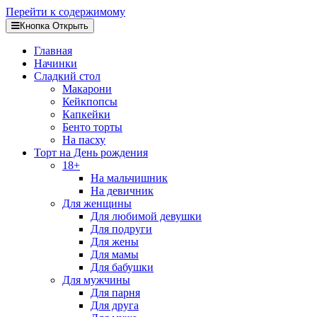
Перейти к содержимому
Кнопка Открыть
Главная
Начинки
Сладкий стол
Макарони
Кейкпопсы
Капкейки
Бенто торты
На пасху
Торт на День рождения
18+
На мальчишник
На девичник
Для женщины
Для любимой девушки
Для подруги
Для жены
Для мамы
Для бабушки
Для мужчины
Для парня
Для друга