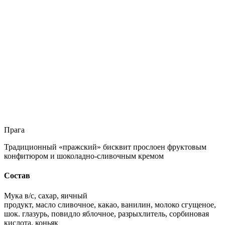
Прага
Традиционный «пражский» бисквит прослоен фруктовым
конфитюром и шоколадно-сливочным кремом
Состав
Мука в/с, сахар, яичный
продукт, масло сливочное, какао, ванилин, молоко сгущеное,
шок. глазурь, повидло яблочное, разрыхлитель, сорбиновая
кислота, коньяк