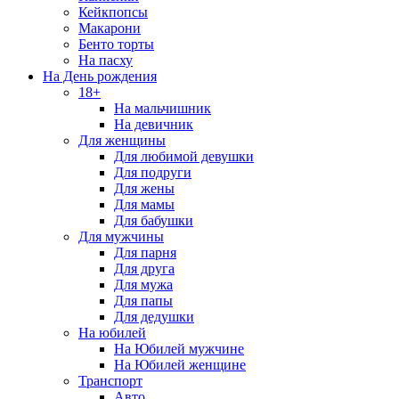
Кейкпопсы
Макарони
Бенто торты
На пасху
На День рождения
18+
На мальчишник
На девичник
Для женщины
Для любимой девушки
Для подруги
Для жены
Для мамы
Для бабушки
Для мужчины
Для парня
Для друга
Для мужа
Для папы
Для дедушки
На юбилей
На Юбилей мужчине
На Юбилей женщине
Транспорт
Авто