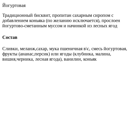
Йогуртовая
Традиционный бисквит, пропитан сахарным сиропом с
добавлением коньяка (по желанию исключается), прослоен
йогуртово-сметанным муссом и начинкой из лесных ягод
Состав
Сливки, меланж,сахар, мука пшеничная в\с, смесь йогуртовая,
фрукты (ананас,персик) или ягоды (клубника, малина,
вишня,черника, лесная ягода), ванилин, коньяк