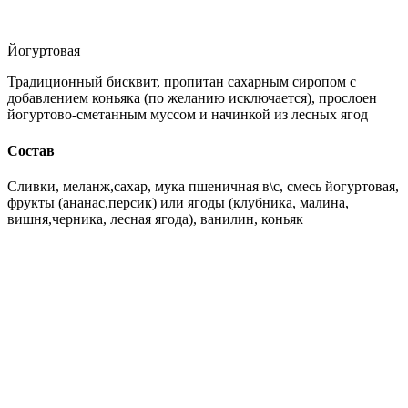
Йогуртовая
Традиционный бисквит, пропитан сахарным сиропом с
добавлением коньяка (по желанию исключается), прослоен
йогуртово-сметанным муссом и начинкой из лесных ягод
Состав
Сливки, меланж,сахар, мука пшеничная в\с, смесь йогуртовая,
фрукты (ананас,персик) или ягоды (клубника, малина,
вишня,черника, лесная ягода), ванилин, коньяк