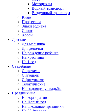
Мотоциклы
Водный транспорт
Воздушный транспорт
Кино
Профессии
Знаки зодиака
Спорт
Хобби
Детские
Для мальчика
Для девочки
На рождение ребенка
На крестины
На 1 год
Свадебные
С цветами
С ягодами
С фигурками
Тематические
На годовщину свадьбы
Праздничные
На корпоратив
На Новый год
На школьные праздники
На 23 февраля