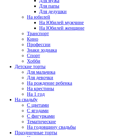
Для мужа
Для папы
Для дедушки
На юбилей
На Юбилей мужчине
На Юбилей женщине
Транспорт
Кино
Профессии
Знаки зодиака
Спорт
Хобби
Детские торты
Для мальчика
Для девочки
На рождение ребенка
На крестины
На 1 год
На свадьбу
С цветами
С ягодами
С фигурками
Тематические
На годовщину свадьбы
Праздничные торты