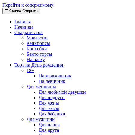
Перейти к содержимому
Кнопка Открыть
Главная
Начинки
Сладкий стол
Макарони
Кейкпопсы
Капкейки
Бенто торты
На пасху
Торт на День рождения
18+
На мальчишник
На девичник
Для женщины
Для любимой девушки
Для подруги
Для жены
Для мамы
Для бабушки
Для мужчины
Для парня
Для друга