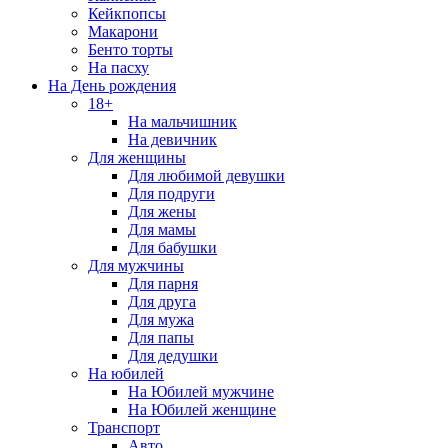
Кейкпопсы
Макарони
Бенто торты
На пасху
На День рождения
18+
На мальчишник
На девичник
Для женщины
Для любимой девушки
Для подруги
Для жены
Для мамы
Для бабушки
Для мужчины
Для парня
Для друга
Для мужа
Для папы
Для дедушки
На юбилей
На Юбилей мужчине
На Юбилей женщине
Транспорт
Авто