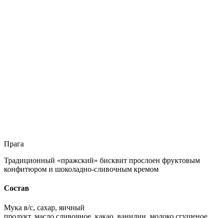
Прага
Традиционный «пражский» бисквит прослоен фруктовым
конфитюром и шоколадно-сливочным кремом
Состав
Мука в/с, сахар, яичный
продукт, масло сливочное, какао, ванилин, молоко сгущеное,