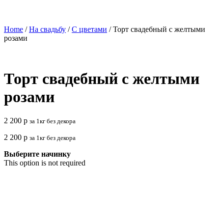
Home
/
На свадьбу
/
С цветами
/ Торт свадебный с желтыми
розами
Торт свадебный с желтыми
розами
2 200
р
за 1кг без декора
2 200
р
за 1кг без декора
Выберите начинку
This option is not required