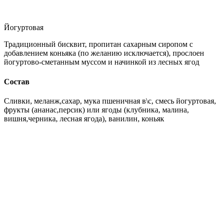
Йогуртовая
Традиционный бисквит, пропитан сахарным сиропом с
добавлением коньяка (по желанию исключается), прослоен
йогуртово-сметанным муссом и начинкой из лесных ягод
Состав
Сливки, меланж,сахар, мука пшеничная в\с, смесь йогуртовая,
фрукты (ананас,персик) или ягоды (клубника, малина,
вишня,черника, лесная ягода), ванилин, коньяк