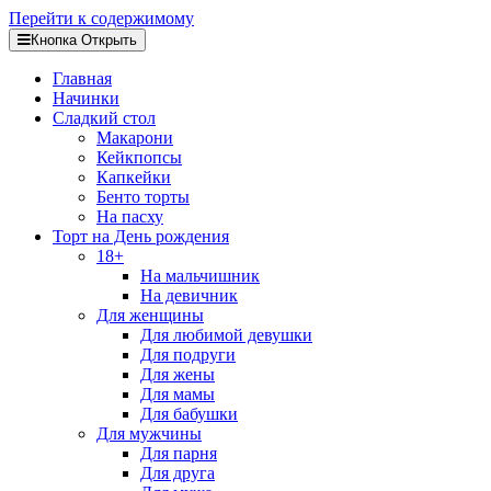
Перейти к содержимому
Кнопка Открыть
Главная
Начинки
Сладкий стол
Макарони
Кейкпопсы
Капкейки
Бенто торты
На пасху
Торт на День рождения
18+
На мальчишник
На девичник
Для женщины
Для любимой девушки
Для подруги
Для жены
Для мамы
Для бабушки
Для мужчины
Для парня
Для друга