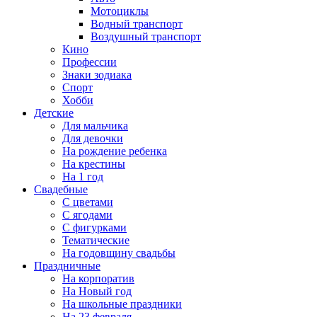
Мотоциклы
Водный транспорт
Воздушный транспорт
Кино
Профессии
Знаки зодиака
Спорт
Хобби
Детские
Для мальчика
Для девочки
На рождение ребенка
На крестины
На 1 год
Свадебные
С цветами
С ягодами
С фигурками
Тематические
На годовщину свадьбы
Праздничные
На корпоратив
На Новый год
На школьные праздники
На 23 февраля