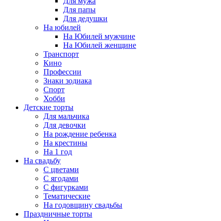
Для мужа
Для папы
Для дедушки
На юбилей
На Юбилей мужчине
На Юбилей женщине
Транспорт
Кино
Профессии
Знаки зодиака
Спорт
Хобби
Детские торты
Для мальчика
Для девочки
На рождение ребенка
На крестины
На 1 год
На свадьбу
С цветами
С ягодами
С фигурками
Тематические
На годовщину свадьбы
Праздничные торты