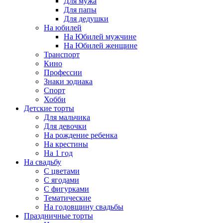
Для мужа
Для папы
Для дедушки
На юбилей
На Юбилей мужчине
На Юбилей женщине
Транспорт
Кино
Профессии
Знаки зодиака
Спорт
Хобби
Детские торты
Для мальчика
Для девочки
На рождение ребенка
На крестины
На 1 год
На свадьбу
С цветами
С ягодами
С фигурками
Тематические
На годовщину свадьбы
Праздничные торты