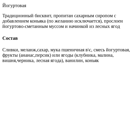
Йогуртовая
Традиционный бисквит, пропитан сахарным сиропом с
добавлением коньяка (по желанию исключается), прослоен
йогуртово-сметанным муссом и начинкой из лесных ягод
Состав
Сливки, меланж,сахар, мука пшеничная в\с, смесь йогуртовая,
фрукты (ананас,персик) или ягоды (клубника, малина,
вишня,черника, лесная ягода), ванилин, коньяк