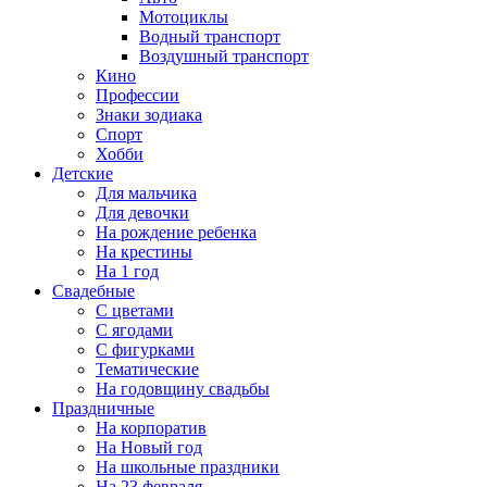
Мотоциклы
Водный транспорт
Воздушный транспорт
Кино
Профессии
Знаки зодиака
Спорт
Хобби
Детские
Для мальчика
Для девочки
На рождение ребенка
На крестины
На 1 год
Свадебные
С цветами
С ягодами
С фигурками
Тематические
На годовщину свадьбы
Праздничные
На корпоратив
На Новый год
На школьные праздники
На 23 февраля