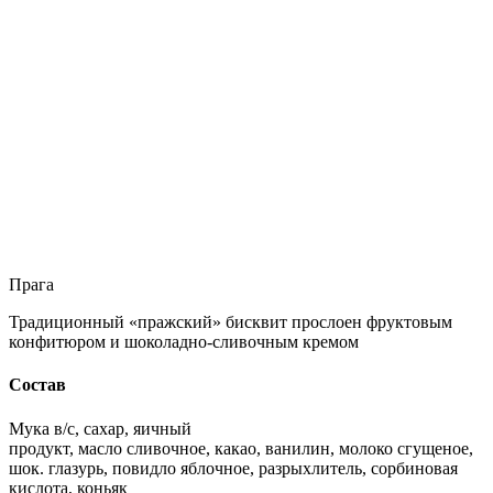
Прага
Традиционный «пражский» бисквит прослоен фруктовым
конфитюром и шоколадно-сливочным кремом
Состав
Мука в/с, сахар, яичный
продукт, масло сливочное, какао, ванилин, молоко сгущеное,
шок. глазурь, повидло яблочное, разрыхлитель, сорбиновая
кислота, коньяк