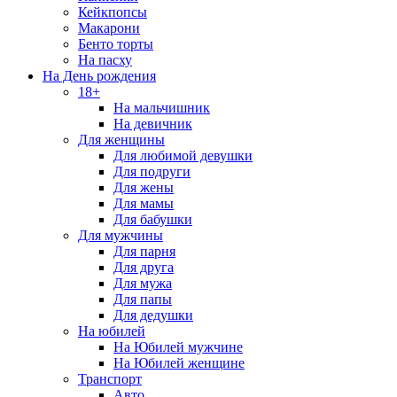
Кейкпопсы
Макарони
Бенто торты
На пасху
На День рождения
18+
На мальчишник
На девичник
Для женщины
Для любимой девушки
Для подруги
Для жены
Для мамы
Для бабушки
Для мужчины
Для парня
Для друга
Для мужа
Для папы
Для дедушки
На юбилей
На Юбилей мужчине
На Юбилей женщине
Транспорт
Авто