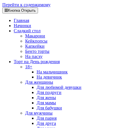
Перейти к содержимому
Кнопка Открыть
Главная
Начинки
Сладкий стол
Макарони
Кейкпопсы
Капкейки
Бенто торты
На пасху
Торт на День рождения
18+
На мальчишник
На девичник
Для женщины
Для любимой девушки
Для подруги
Для жены
Для мамы
Для бабушки
Для мужчины
Для парня
Для друга