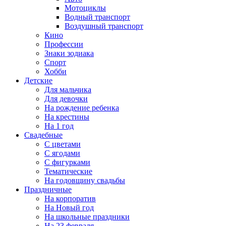
Мотоциклы
Водный транспорт
Воздушный транспорт
Кино
Профессии
Знаки зодиака
Спорт
Хобби
Детские
Для мальчика
Для девочки
На рождение ребенка
На крестины
На 1 год
Свадебные
С цветами
С ягодами
С фигурками
Тематические
На годовщину свадьбы
Праздничные
На корпоратив
На Новый год
На школьные праздники
На 23 февраля