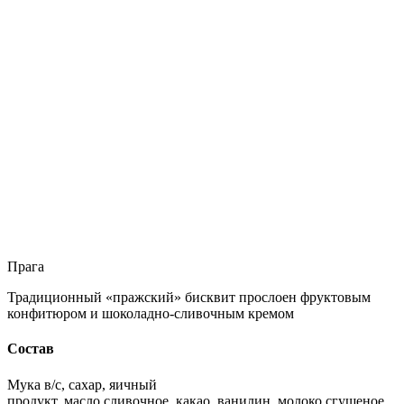
Прага
Традиционный «пражский» бисквит прослоен фруктовым
конфитюром и шоколадно-сливочным кремом
Состав
Мука в/с, сахар, яичный
продукт, масло сливочное, какао, ванилин, молоко сгущеное,