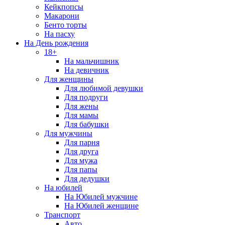
Кейкпопсы
Макарони
Бенто торты
На пасху
На День рождения
18+
На мальчишник
На девичник
Для женщины
Для любимой девушки
Для подруги
Для жены
Для мамы
Для бабушки
Для мужчины
Для парня
Для друга
Для мужа
Для папы
Для дедушки
На юбилей
На Юбилей мужчине
На Юбилей женщине
Транспорт
Авто