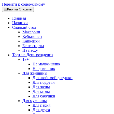
Перейти к содержимому
Кнопка Открыть
Главная
Начинки
Сладкий стол
Макарони
Кейкпопсы
Капкейки
Бенто торты
На пасху
Торт на День рождения
18+
На мальчишник
На девичник
Для женщины
Для любимой девушки
Для подруги
Для жены
Для мамы
Для бабушки
Для мужчины
Для парня
Для друга