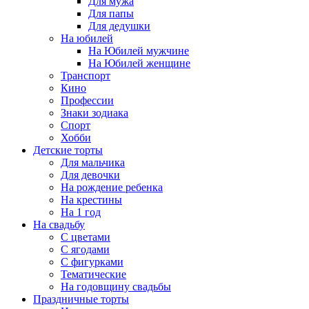
Для мужа
Для папы
Для дедушки
На юбилей
На Юбилей мужчине
На Юбилей женщине
Транспорт
Кино
Профессии
Знаки зодиака
Спорт
Хобби
Детские торты
Для мальчика
Для девочки
На рождение ребенка
На крестины
На 1 год
На свадьбу
С цветами
С ягодами
С фигурками
Тематические
На годовщину свадьбы
Праздничные торты