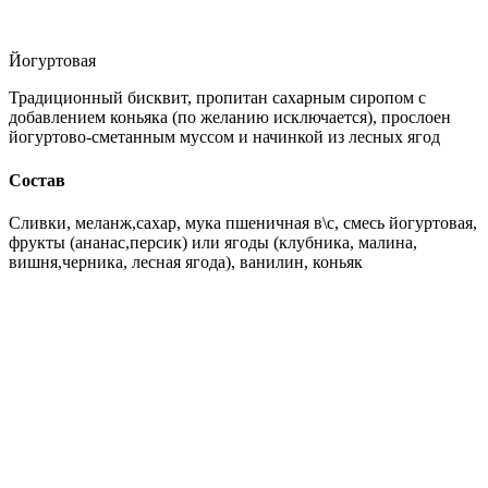
Йогуртовая
Традиционный бисквит, пропитан сахарным сиропом с
добавлением коньяка (по желанию исключается), прослоен
йогуртово-сметанным муссом и начинкой из лесных ягод
Состав
Сливки, меланж,сахар, мука пшеничная в\с, смесь йогуртовая,
фрукты (ананас,персик) или ягоды (клубника, малина,
вишня,черника, лесная ягода), ванилин, коньяк