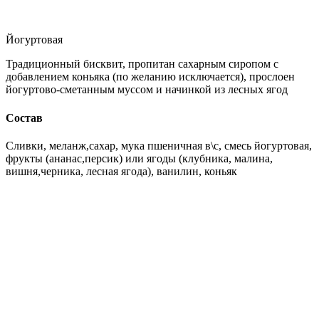
Йогуртовая
Традиционный бисквит, пропитан сахарным сиропом с
добавлением коньяка (по желанию исключается), прослоен
йогуртово-сметанным муссом и начинкой из лесных ягод
Состав
Сливки, меланж,сахар, мука пшеничная в\с, смесь йогуртовая,
фрукты (ананас,персик) или ягоды (клубника, малина,
вишня,черника, лесная ягода), ванилин, коньяк