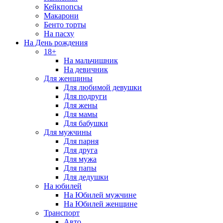
Кейкпопсы
Макарони
Бенто торты
На пасху
На День рождения
18+
На мальчишник
На девичник
Для женщины
Для любимой девушки
Для подруги
Для жены
Для мамы
Для бабушки
Для мужчины
Для парня
Для друга
Для мужа
Для папы
Для дедушки
На юбилей
На Юбилей мужчине
На Юбилей женщине
Транспорт
Авто