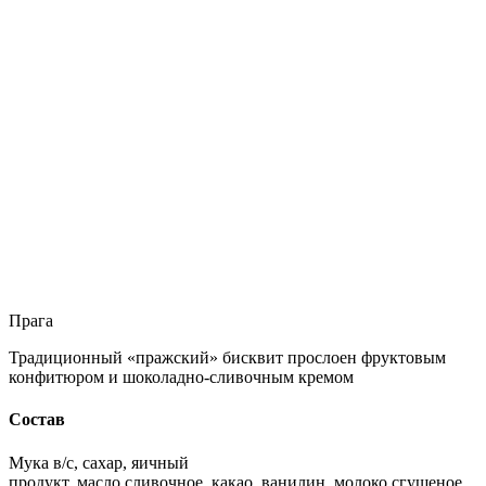
Прага
Традиционный «пражский» бисквит прослоен фруктовым
конфитюром и шоколадно-сливочным кремом
Состав
Мука в/с, сахар, яичный
продукт, масло сливочное, какао, ванилин, молоко сгущеное,