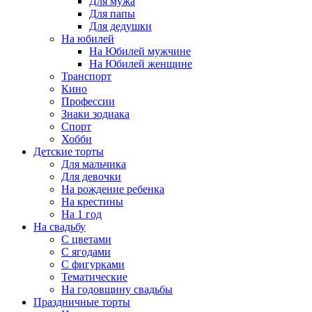
Для мужа
Для папы
Для дедушки
На юбилей
На Юбилей мужчине
На Юбилей женщине
Транспорт
Кино
Профессии
Знаки зодиака
Спорт
Хобби
Детские торты
Для мальчика
Для девочки
На рождение ребенка
На крестины
На 1 год
На свадьбу
С цветами
С ягодами
С фигурками
Тематические
На годовщину свадьбы
Праздничные торты