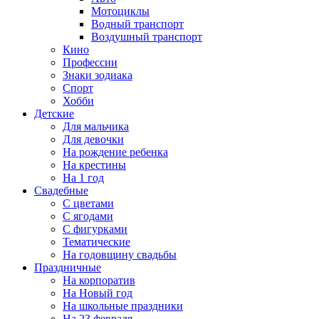
Мотоциклы
Водный транспорт
Воздушный транспорт
Кино
Профессии
Знаки зодиака
Спорт
Хобби
Детские
Для мальчика
Для девочки
На рождение ребенка
На крестины
На 1 год
Свадебные
С цветами
С ягодами
С фигурками
Тематические
На годовщину свадьбы
Праздничные
На корпоратив
На Новый год
На школьные праздники
На 23 февраля