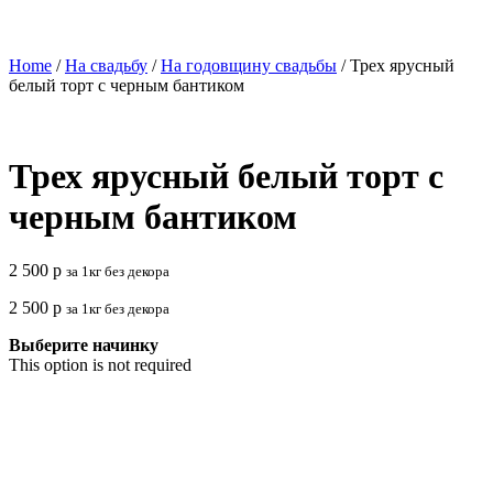
Home
/
На свадьбу
/
На годовщину свадьбы
/ Трех ярусный
белый торт с черным бантиком
Трех ярусный белый торт с
черным бантиком
2 500
р
за 1кг без декора
2 500
р
за 1кг без декора
Выберите начинку
This option is not required