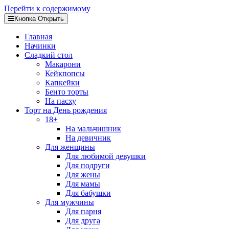
Перейти к содержимому
Кнопка Открыть
Главная
Начинки
Сладкий стол
Макарони
Кейкпопсы
Капкейки
Бенто торты
На пасху
Торт на День рождения
18+
На мальчишник
На девичник
Для женщины
Для любимой девушки
Для подруги
Для жены
Для мамы
Для бабушки
Для мужчины
Для парня
Для друга