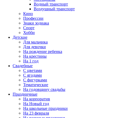
Водный транспорт
Воздушный транспорт
Кино
Профессии
Знаки зодиака
Спорт
Хобби
Детские
Для мальчика
Для девочки
На рождение ребенка
На крестины
На 1 год
Свадебные
С цветами
С ягодами
С фигурками
Тематические
На годовщину свадьбы
Праздничные
На корпоратив
На Новый год
На школьные праздники
На 23 февраля
На военные праздники