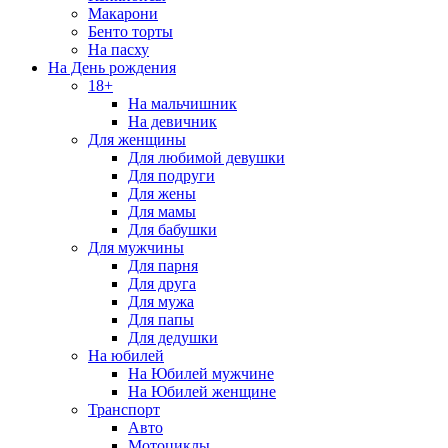
Макарони
Бенто торты
На пасху
На День рождения
18+
На мальчишник
На девичник
Для женщины
Для любимой девушки
Для подруги
Для жены
Для мамы
Для бабушки
Для мужчины
Для парня
Для друга
Для мужа
Для папы
Для дедушки
На юбилей
На Юбилей мужчине
На Юбилей женщине
Транспорт
Авто
Мотоциклы