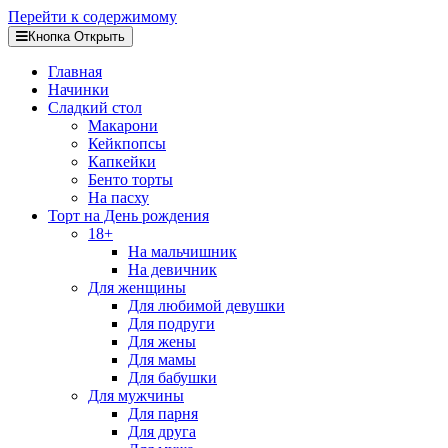
Перейти к содержимому
Кнопка Открыть
Главная
Начинки
Сладкий стол
Макарони
Кейкпопсы
Капкейки
Бенто торты
На пасху
Торт на День рождения
18+
На мальчишник
На девичник
Для женщины
Для любимой девушки
Для подруги
Для жены
Для мамы
Для бабушки
Для мужчины
Для парня
Для друга