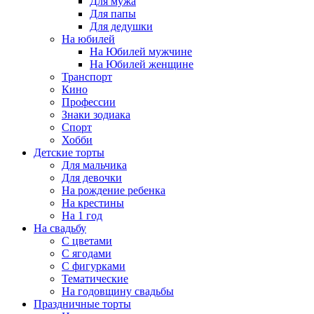
Для мужа
Для папы
Для дедушки
На юбилей
На Юбилей мужчине
На Юбилей женщине
Транспорт
Кино
Профессии
Знаки зодиака
Спорт
Хобби
Детские торты
Для мальчика
Для девочки
На рождение ребенка
На крестины
На 1 год
На свадьбу
С цветами
С ягодами
С фигурками
Тематические
На годовщину свадьбы
Праздничные торты