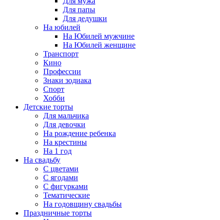
Для мужа
Для папы
Для дедушки
На юбилей
На Юбилей мужчине
На Юбилей женщине
Транспорт
Кино
Профессии
Знаки зодиака
Спорт
Хобби
Детские торты
Для мальчика
Для девочки
На рождение ребенка
На крестины
На 1 год
На свадьбу
С цветами
С ягодами
С фигурками
Тематические
На годовщину свадьбы
Праздничные торты