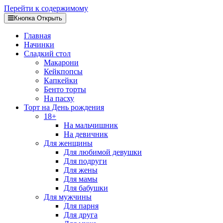
Перейти к содержимому
Кнопка Открыть
Главная
Начинки
Сладкий стол
Макарони
Кейкпопсы
Капкейки
Бенто торты
На пасху
Торт на День рождения
18+
На мальчишник
На девичник
Для женщины
Для любимой девушки
Для подруги
Для жены
Для мамы
Для бабушки
Для мужчины
Для парня
Для друга