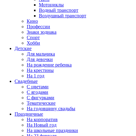
Мотоциклы
Водный транспорт
Воздушный транспорт
Кино
Профессии
Знаки зодиака
Спорт
Хобби
Детские
Для мальчика
Для девочки
На рождение ребенка
На крестины
На 1 год
Свадебные
С цветами
С ягодами
С фигурками
Тематические
На годовщину свадьбы
Праздничные
На корпоратив
На Новый год
На школьные праздники
На 23 февраля