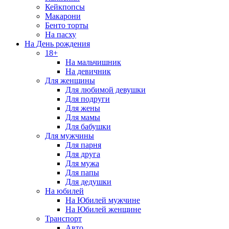
Кейкпопсы
Макарони
Бенто торты
На пасху
На День рождения
18+
На мальчишник
На девичник
Для женщины
Для любимой девушки
Для подруги
Для жены
Для мамы
Для бабушки
Для мужчины
Для парня
Для друга
Для мужа
Для папы
Для дедушки
На юбилей
На Юбилей мужчине
На Юбилей женщине
Транспорт
Авто